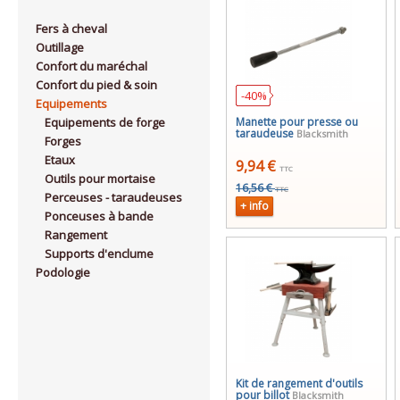
Fers à cheval
Outillage
Confort du maréchal
Confort du pied & soin
-40%
Equipements
Equipements de forge
Manette pour presse ou
taraudeuse
Blacksmith
Forges
Etaux
9,94 €
TTC
Outils pour mortaise
16,56 €
TTC
Perceuses - taraudeuses
+ info
Ponceuses à bande
Rangement
Supports d'enclume
Podologie
Kit de rangement d'outils
pour billot
Blacksmith