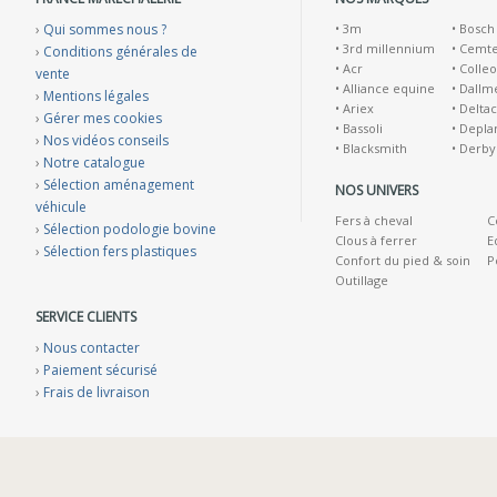
›
Qui sommes nous ?
•
3m
•
Bosch
•
3rd millennium
•
Cemt
›
Conditions générales de
•
Acr
•
Colleo
vente
•
Alliance equine
•
Dallm
›
Mentions légales
•
Ariex
•
Deltac
›
Gérer mes cookies
•
Bassoli
•
Depla
›
Nos vidéos conseils
•
Blacksmith
•
Derby
›
Notre catalogue
›
Sélection aménagement
NOS UNIVERS
véhicule
Fers à cheval
C
›
Sélection podologie bovine
Clous à ferrer
E
›
Sélection fers plastiques
Confort du pied & soin
P
Outillage
SERVICE CLIENTS
›
Nous contacter
›
Paiement sécurisé
›
Frais de livraison