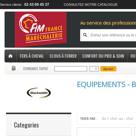
02 43 69 45 37
Service clients :
CONSULTEZ NOTRE CATALOGUE
Au service des professionn
FERS À CHEVAL
CLOUS À FERRER
CONFORT DU PIED & SOIN
OU
COMMANDE RAPIDE
Ajouter
EQUIPEMENTS - 
du + cher au - cher
TRIER PAR :
Categories