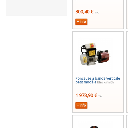
300,40 €
TTC
+ info
Ponceuse à bande verticale
petit modèle
Blacksmith
1 978,90 €
TTC
+ info