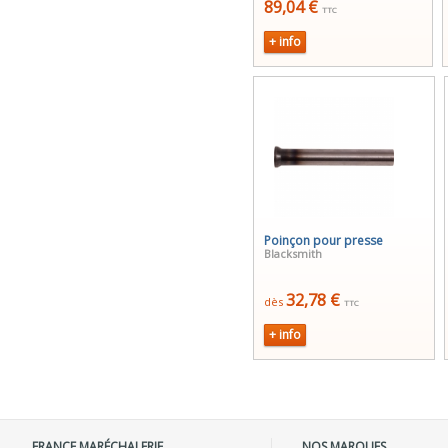
89,04 €
TTC
+ info
Poinçon pour presse
Blacksmith
32,78 €
dès
TTC
+ info
FRANCE MARÉCHALERIE
NOS MARQUES