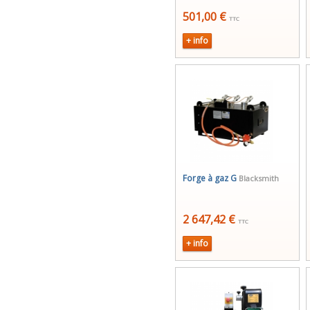
501,00 €
TTC
+ info
Forge à gaz G
Blacksmith
2 647,42 €
TTC
+ info