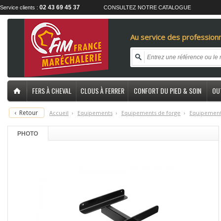
02 43 69 45 37
Service clients :
CONSULTEZ NOTRE CATALOGUE
Au service des professionn
FERS À CHEVAL
CLOUS À FERRER
CONFORT DU PIED & SOIN
OU
‹
Retour
Accueil
›
E
quipements
›
E
quipements de forge
›
E
quipements
PHOTO