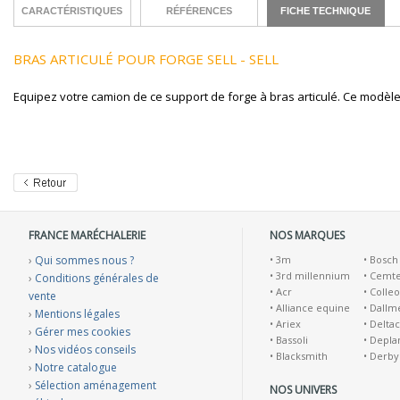
CARACTÉRISTIQUES
RÉFÉRENCES
FICHE TECHNIQUE
BRAS ARTICULÉ POUR FORGE SELL - SELL
Equipez votre camion de ce support de forge à bras articulé. Ce modèle
FRANCE MARÉCHALERIE
NOS MARQUES
›
Qui sommes nous ?
•
3m
•
Bosch
•
3rd millennium
•
Cemt
›
Conditions générales de
•
Acr
•
Colleo
vente
•
Alliance equine
•
Dallm
›
Mentions légales
•
Ariex
•
Deltac
›
Gérer mes cookies
•
Bassoli
•
Depla
›
Nos vidéos conseils
•
Blacksmith
•
Derby
›
Notre catalogue
›
Sélection aménagement
NOS UNIVERS