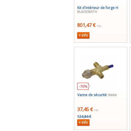
Kit d'intérieur de forge H
BLACKSMITH
801,47 €
TTC
+ info
-70%
Vanne de sécurité
SWAN
37,45 €
TTC
124,84 €
+ info