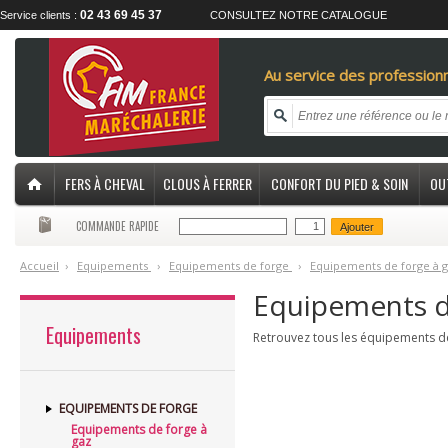
02 43 69 45 37
Service clients :
CONSULTEZ NOTRE CATALOGUE
Au service des professionn
FERS À CHEVAL
CLOUS À FERRER
CONFORT DU PIED & SOIN
OU
COMMANDE RAPIDE
Ajouter
Accueil
›
E
quipements
›
E
quipements de forge
›
E
quipements de forge à 
Equipements d
Equipements
Retrouvez tous les équipements de
EQUIPEMENTS DE FORGE
Equipements de forge à
gaz