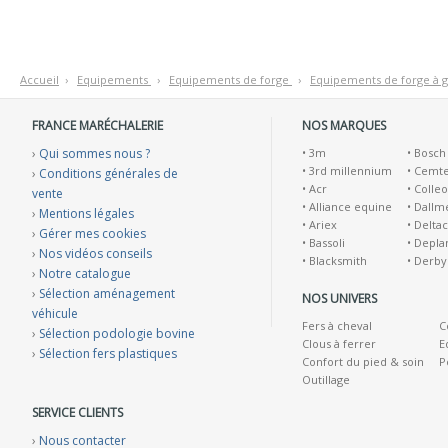
Accueil
›
E
quipements
›
E
quipements de forge
›
E
quipements de forge à 
FRANCE MARÉCHALERIE
NOS MARQUES
›
Qui sommes nous ?
•
3m
•
Bosch
•
3rd millennium
•
Cemt
›
Conditions générales de
•
Acr
•
Colleo
vente
•
Alliance equine
•
Dallm
›
Mentions légales
•
Ariex
•
Deltac
›
Gérer mes cookies
•
Bassoli
•
Depla
›
Nos vidéos conseils
•
Blacksmith
•
Derby
›
Notre catalogue
›
Sélection aménagement
NOS UNIVERS
véhicule
Fers à cheval
C
›
Sélection podologie bovine
Clous à ferrer
E
›
Sélection fers plastiques
Confort du pied & soin
P
Outillage
SERVICE CLIENTS
›
Nous contacter