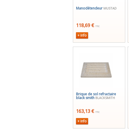
Manodétendeur
MUSTAD
118,69 €
TTC
+ info
Brique de sol refractaire
black smith
BLACKSMITH
163,13 €
TTC
+ info