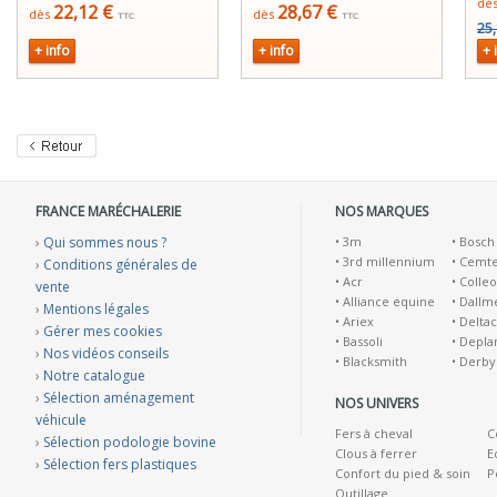
dè
22,12 €
28,67 €
dès
dès
TTC
TTC
25,
+ info
+ info
+ 
FRANCE MARÉCHALERIE
NOS MARQUES
›
Qui sommes nous ?
•
3m
•
Bosch
•
3rd millennium
•
Cemt
›
Conditions générales de
•
Acr
•
Colleo
vente
•
Alliance equine
•
Dallm
›
Mentions légales
•
Ariex
•
Deltac
›
Gérer mes cookies
•
Bassoli
•
Depla
›
Nos vidéos conseils
•
Blacksmith
•
Derby
›
Notre catalogue
›
Sélection aménagement
NOS UNIVERS
véhicule
Fers à cheval
C
›
Sélection podologie bovine
Clous à ferrer
E
›
Sélection fers plastiques
Confort du pied & soin
P
Outillage