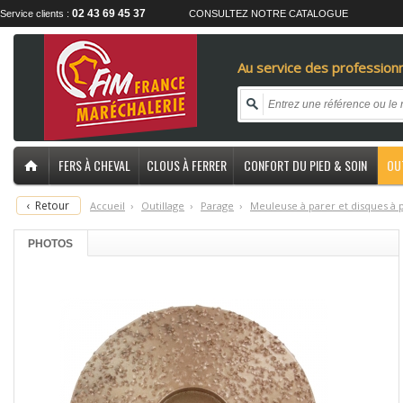
02 43 69 45 37
Service clients :
CONSULTEZ NOTRE CATALOGUE
Au service des professionn
FERS À CHEVAL
CLOUS À FERRER
CONFORT DU PIED & SOIN
OU
‹
Retour
Accueil
›
O
utillage
›
P
arage
›
M
euleuse à parer et disques à 
PHOTOS