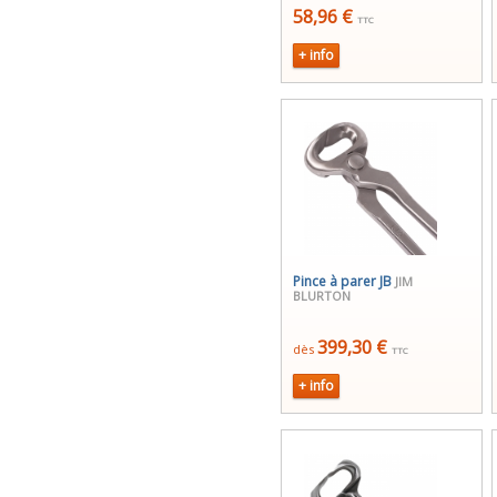
58,96 €
TTC
+ info
Pince à parer JB
JIM
BLURTON
399,30 €
dès
TTC
+ info