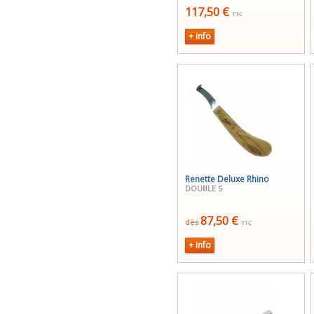
117,50 €
TTC
+ info
Renette Deluxe Rhino
DOUBLE S
87,50 €
dès
TTC
+ info