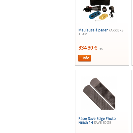
Meuleuse à parer
FARRIERS
TEAM
334,30 €
TTC
+ info
Râpe Save Edge Photo
Finish 14
SAVE EDGE