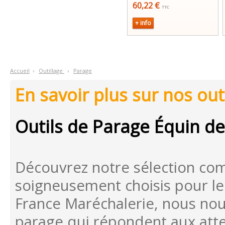
60,22 €
TTC
+ info
Accueil
›
O
utillage
›
P
arage
En savoir plus sur nos ou
Outils de Parage Équin de
Découvrez notre sélection com
soigneusement choisis pour le
France Maréchalerie, nous nou
parage qui répondent aux atte