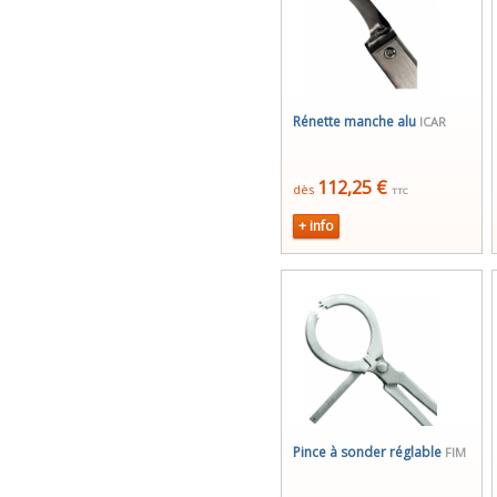
Rénette manche alu
ICAR
112,25 €
dès
TTC
+ info
Pince à sonder réglable
FIM