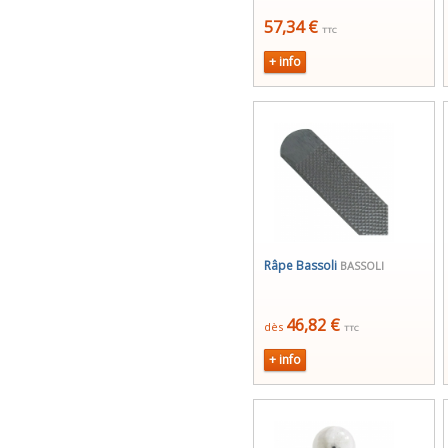
57,34 €
TTC
+ info
Râpe Bassoli
BASSOLI
46,82 €
dès
TTC
+ info