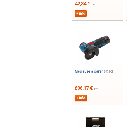
42,84 €
TTC
+ info
Meuleuse à parer
BOSCH
696,17 €
TTC
+ info