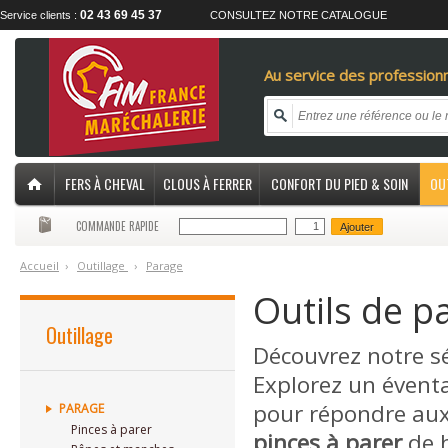
02 43 69 45 37
Service clients :
CONSULTEZ NOTRE CATALOGUE
Au service des professionn
FERS À CHEVAL
CLOUS À FERRER
CONFORT DU PIED & SOIN
OU
COMMANDE RAPIDE
Ajouter
Accueil
›
O
utillage
›
P
arage
Outils de p
Outillage
Découvrez notre sé
Explorez un éventa
pour répondre aux
PARAGE
Pinces à parer
pinces à parer
de 