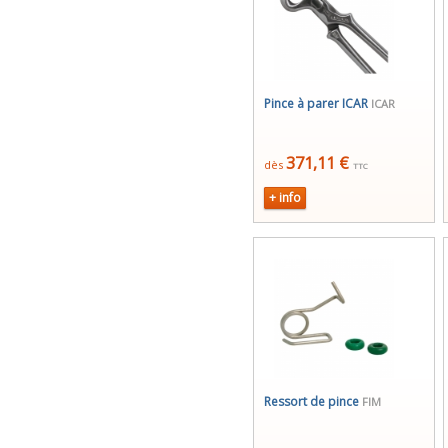
Pince à parer ICAR
ICAR
371,11 €
dès
TTC
+ info
Ressort de pince
FIM