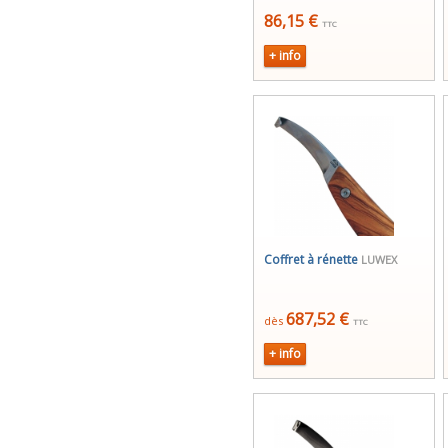
86,15 €
TTC
+ info
Coffret à rénette
LUWEX
687,52 €
dès
TTC
+ info