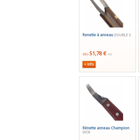
Renette à anneau
DOUBLE S
51,78 €
dès
TTC
+ info
Rénette anneau Champion
DICK