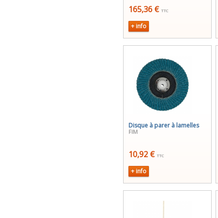
165,36 €
TTC
+ info
Disque à parer à lamelles
FIM
10,92 €
TTC
+ info