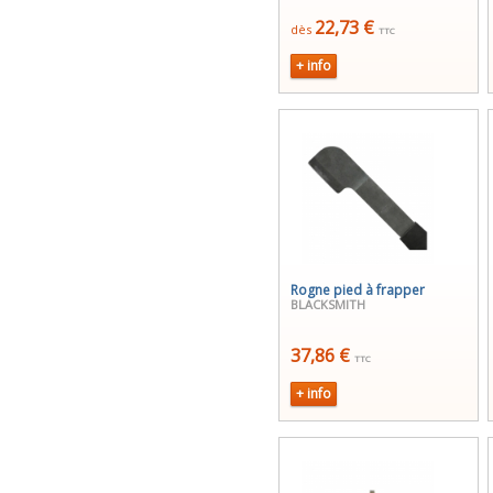
22,73 €
dès
TTC
+ info
Rogne pied à frapper
BLACKSMITH
37,86 €
TTC
+ info