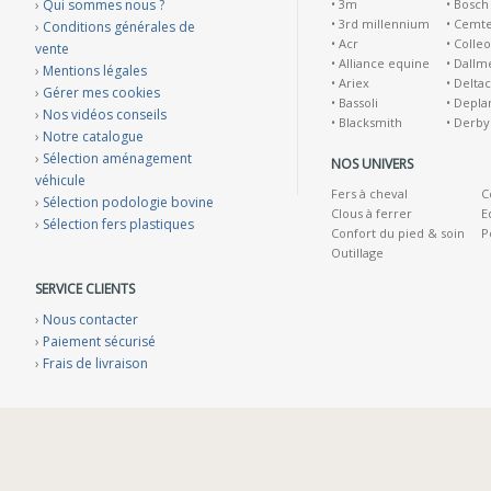
›
Qui sommes nous ?
•
3m
•
Bosch
•
3rd millennium
•
Cemt
›
Conditions générales de
•
Acr
•
Colleo
vente
•
Alliance equine
•
Dallm
›
Mentions légales
•
Ariex
•
Deltac
›
Gérer mes cookies
•
Bassoli
•
Depla
›
Nos vidéos conseils
•
Blacksmith
•
Derby
›
Notre catalogue
›
Sélection aménagement
NOS UNIVERS
véhicule
Fers à cheval
C
›
Sélection podologie bovine
Clous à ferrer
E
›
Sélection fers plastiques
Confort du pied & soin
P
Outillage
SERVICE CLIENTS
›
Nous contacter
›
Paiement sécurisé
›
Frais de livraison