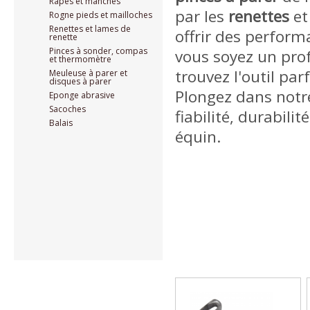
Râpes et manches
par les
renettes
et
Rogne pieds et mailloches
Renettes et lames de
offrir des perfor
renette
Pinces à sonder, compas
vous soyez un pro
et thermomètre
trouvez l'outil pa
Meuleuse à parer et
disques à parer
Plongez dans notre
Eponge abrasive
Sacoches
fiabilité, durabil
Balais
équin.