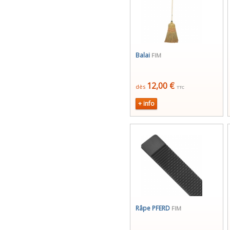
Balai
FIM
12,00 €
dès
TTC
+ info
Râpe PFERD
FIM