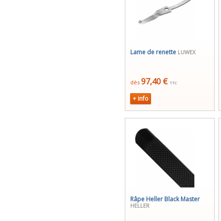
Lame de renette
LUWEX
97,40 €
dès
TTC
+ info
Râpe Heller Black Master
HELLER