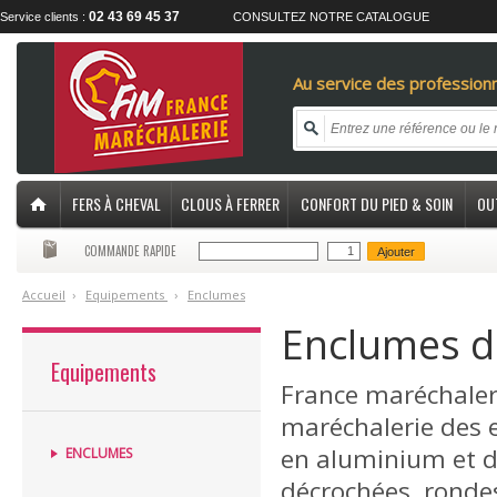
02 43 69 45 37
Service clients :
CONSULTEZ NOTRE CATALOGUE
Au service des professionn
FERS À CHEVAL
CLOUS À FERRER
CONFORT DU PIED & SOIN
OU
COMMANDE RAPIDE
Ajouter
Accueil
›
E
quipements
›
E
nclumes
Enclumes d
Equipements
France maréchaleri
maréchalerie des e
en aluminium et de
ENCLUMES
décrochées, rondes