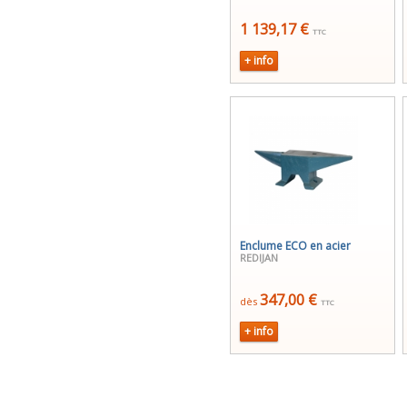
1 139,17 €
TTC
+ info
Enclume ECO en acier
REDIJAN
347,00 €
dès
TTC
+ info