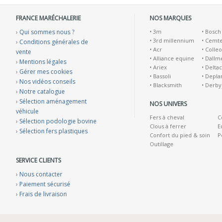
FRANCE MARÉCHALERIE
NOS MARQUES
›
Qui sommes nous ?
•
3m
•
Bosch
•
3rd millennium
•
Cemt
›
Conditions générales de
•
Acr
•
Colleo
vente
•
Alliance equine
•
Dallm
›
Mentions légales
•
Ariex
•
Deltac
›
Gérer mes cookies
•
Bassoli
•
Depla
›
Nos vidéos conseils
•
Blacksmith
•
Derby
›
Notre catalogue
›
Sélection aménagement
NOS UNIVERS
véhicule
Fers à cheval
C
›
Sélection podologie bovine
Clous à ferrer
E
›
Sélection fers plastiques
Confort du pied & soin
P
Outillage
SERVICE CLIENTS
›
Nous contacter
›
Paiement sécurisé
›
Frais de livraison