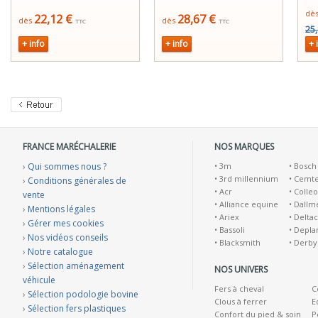
dè
22,12 €
28,67 €
dès
dès
TTC
TTC
25,
+ info
+ info
+ 
FRANCE MARÉCHALERIE
NOS MARQUES
›
Qui sommes nous ?
•
3m
•
Bosch
•
3rd millennium
•
Cemt
›
Conditions générales de
•
Acr
•
Colleo
vente
•
Alliance equine
•
Dallm
›
Mentions légales
•
Ariex
•
Deltac
›
Gérer mes cookies
•
Bassoli
•
Depla
›
Nos vidéos conseils
•
Blacksmith
•
Derby
›
Notre catalogue
›
Sélection aménagement
NOS UNIVERS
véhicule
Fers à cheval
C
›
Sélection podologie bovine
Clous à ferrer
E
›
Sélection fers plastiques
Confort du pied & soin
P