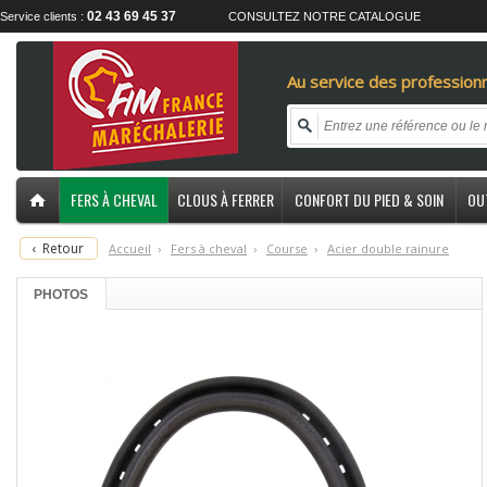
02 43 69 45 37
Service clients :
CONSULTEZ NOTRE CATALOGUE
Au service des professionn
FERS À CHEVAL
CLOUS À FERRER
CONFORT DU PIED & SOIN
OU
‹
Retour
Accueil
›
F
ers à cheval
›
C
ourse
›
A
cier double rainure
PHOTOS