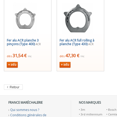
Fer alu ACR planche 3
Fer alu ACR full rolling à
pinçons (Type 400)
planche (Type 430)
ACR
ACR
31,54 €
47,30 €
dès
dès
TTC
TTC
+ info
+ info
FRANCE MARÉCHALERIE
NOS MARQUES
›
Qui sommes nous ?
•
3m
•
Bosch
•
3rd millennium
•
Cemt
›
Conditions générales de