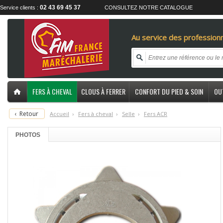
02 43 69 45 37
Service clients :
CONSULTEZ NOTRE CATALOGUE
Au service des professionn
FERS À CHEVAL
CLOUS À FERRER
CONFORT DU PIED & SOIN
OU
‹
Retour
Accueil
›
F
ers à cheval
›
S
elle
›
F
ers ACR
PHOTOS