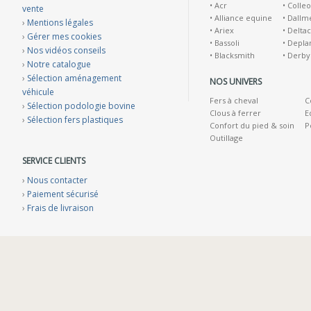
•
Acr
•
Colleo
vente
•
Alliance equine
•
Dallm
›
Mentions légales
•
Ariex
•
Deltac
›
Gérer mes cookies
•
Bassoli
•
Depla
›
Nos vidéos conseils
•
Blacksmith
•
Derby
›
Notre catalogue
›
Sélection aménagement
NOS UNIVERS
véhicule
Fers à cheval
C
›
Sélection podologie bovine
Clous à ferrer
E
›
Sélection fers plastiques
Confort du pied & soin
P
Outillage
SERVICE CLIENTS
›
Nous contacter
›
Paiement sécurisé
›
Frais de livraison