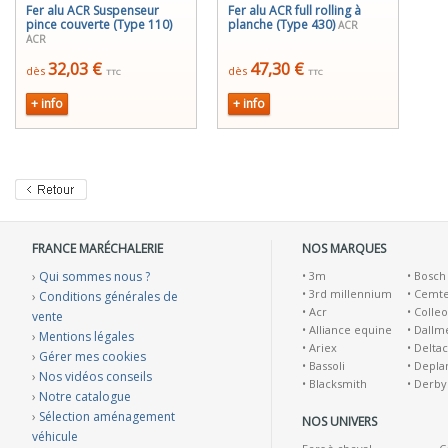
Fer alu ACR Suspenseur
Fer alu ACR full rolling à
pince couverte (Type 110)
planche (Type 430)
ACR
ACR
32,03 €
47,30 €
dès
dès
TTC
TTC
+ info
+ info
FRANCE MARÉCHALERIE
NOS MARQUES
›
Qui sommes nous ?
•
3m
•
Bosch
•
3rd millennium
•
Cemt
›
Conditions générales de
•
Acr
•
Colleo
vente
•
Alliance equine
•
Dallm
›
Mentions légales
•
Ariex
•
Deltac
›
Gérer mes cookies
•
Bassoli
•
Depla
›
Nos vidéos conseils
•
Blacksmith
•
Derby
›
Notre catalogue
›
Sélection aménagement
NOS UNIVERS
véhicule