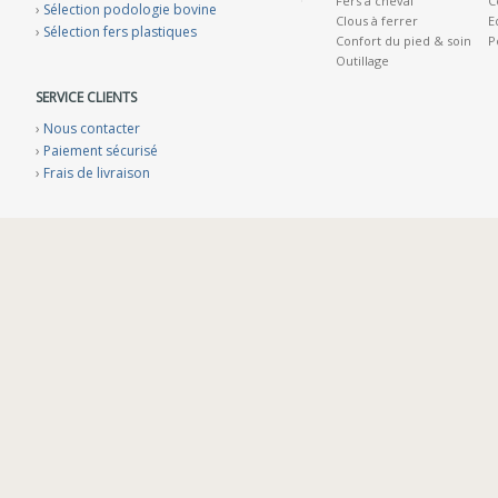
Fers à cheval
C
›
Sélection podologie bovine
Clous à ferrer
E
›
Sélection fers plastiques
Confort du pied & soin
P
Outillage
SERVICE CLIENTS
›
Nous contacter
›
Paiement sécurisé
›
Frais de livraison