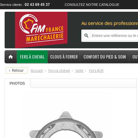
02 43 69 45 37
Service clients :
CONSULTEZ NOTRE CATALOGUE
Au service des professionn
FERS À CHEVAL
CLOUS À FERRER
CONFORT DU PIED & SOIN
OU
‹
Retour
Accueil
›
F
ers à cheval
›
S
elle
›
F
ers ACR
PHOTOS