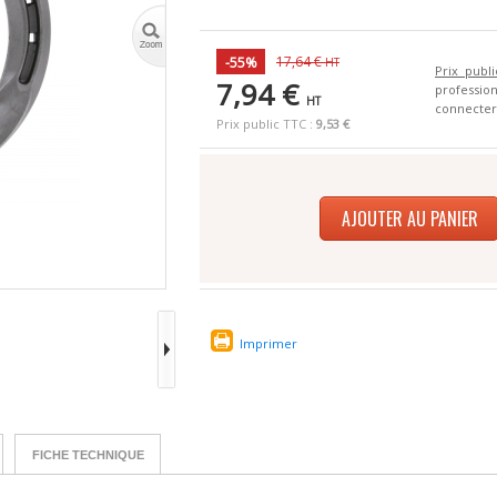
17,64 €
-55%
HT
Prix publi
7,94 €
profess
HT
connecter
Prix public TTC :
9,53 €
AJOUTER AU PANIER
Imprimer
FICHE TECHNIQUE