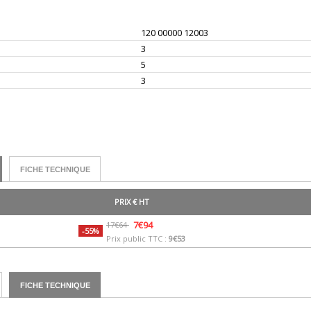
120 00000 12003
3
5
3
FICHE TECHNIQUE
PRIX € HT
7€94
17€64
-55%
Prix public TTC :
9€53
FICHE TECHNIQUE