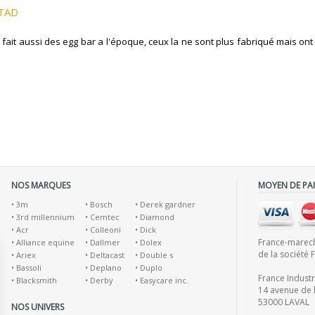
STAD
 fait aussi des egg bar a l'époque, ceux la ne sont plus fabriqué mais on
NOS MARQUES
MOYEN DE PA
•
3m
•
Bosch
•
Derek gardner
•
3rd millennium
•
Cemtec
•
Diamond
•
Acr
•
Colleoni
•
Dick
France-marecha
•
Alliance equine
•
Dallmer
•
Dolex
de la société 
•
Ariex
•
Deltacast
•
Double s
•
Bassoli
•
Deplano
•
Duplo
France Indust
•
Blacksmith
•
Derby
•
Easycare inc.
14 avenue de l
53000 LAVAL
NOS UNIVERS