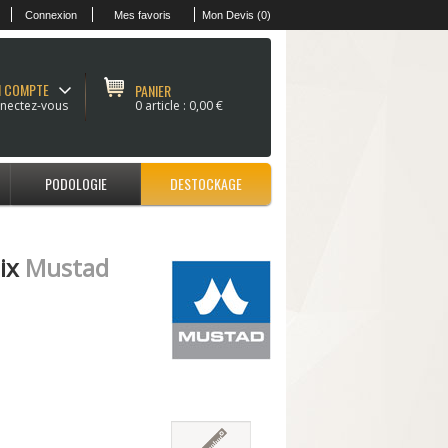
Connexion
Mes favoris
Mon Devis (0)
 COMPTE
PANIER
nectez-vous
0 article :
0,00 €
PODOLOGIE
DESTOCKAGE
oix
Mustad