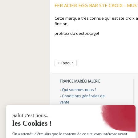
FER ACIER EGG BAR STE CROIX - MU
Cette marque très connue qui est ste croix a
finition,
profitez du destockage!
FRANCE MARÉCHALERIE
›
Qui sommes nous ?
›
Conditions générales de
vente
›
Mentions légales
›
Gérer mes cookies
›
Nos vidéos conseils
›
Notre catalogue
›
Sélection aménagement