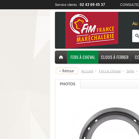
02 43 69 45 37
Service clients :
CONSULTE
Au 
FERS À CHEVAL
CLOUS À FERRER
CO
‹
Retour
Accueil
›
F
ers à cheval
›
S
elle
›
PHOTOS