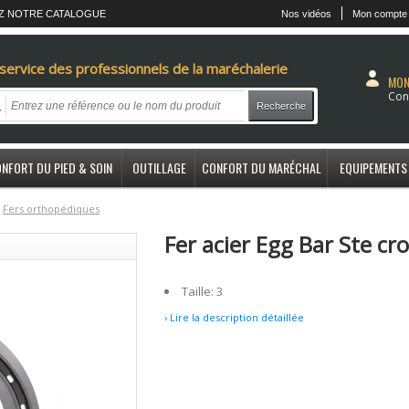
Z NOTRE CATALOGUE
Nos vidéos
Mon compte
service des professionnels de la maréchalerie
MON
Con
Recherche
NFORT DU PIED & SOIN
OUTILLAGE
CONFORT DU MARÉCHAL
EQUIPEMENTS
F
ers orthopédiques
Fer acier Egg Bar Ste cr
Taille: 3
› Lire la description détaillée