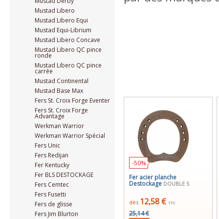
Mustad Derby
Mustad Libero
Mustad Libero Equi
Mustad Equi-Librium
Mustad Libero Concave
Mustad Libero QC pince
ronde
Mustad Libero QC pince
carrée
Mustad Continental
Mustad Base Max
Fers St. Croix Forge Eventer
Fers St. Croix Forge
Advantage
Werkman Warrior
Werkman Warrior Spécial
Fers Unic
Fers Redijan
-50%
Fer Kentucky
Fer BLS DESTOCKAGE
Fer acier planche
Destockage
DOUBLE S
Fers Cemtec
Fers Fusetti
12,58 €
dès
Fers de glisse
TTC
25,14 €
Fers Jim Blurton