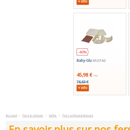
+ info
-40%
Baby-Glu
MUSTAD
45,98 €
TTC
76,63 €
+ info
Accueil
›
F
ers à cheval
›
S
elle
›
F
ers orthopédiques
En savoir plus sur nos fe