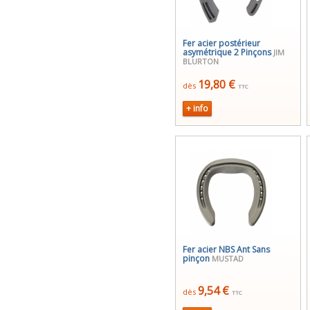
Fer acier postérieur
asymétrique 2 Pinçons
JIM
BLURTON
19,80 €
dès
TTC
+ info
Fer acier NBS Ant Sans
pinçon
MUSTAD
9,54 €
dès
TTC