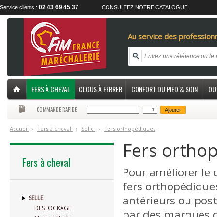
02 43 69 45 37
Service clients :
CONSULTEZ NOTRE CATALOGUE
Au service des professionn
FERS À CHEVAL
CLOUS À FERRER
CONFORT DU PIED & SOIN
OU
COMMANDE RAPIDE
Ajouter
Accueil
›
F
ers à cheval
›
S
elle
›
F
ers orthopédiques
Fers ortho
Fers à cheval
Pour améliorer le 
fers orthopédiques
antérieurs ou post
SELLE
DESTOCKAGE
par des marques 