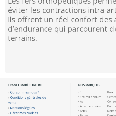
Les fers orthopédiques permett
éviter les contractions intra-ar
Ils offrent un réel confort des
d’endurance qui parcourent de
terrains.
FRANCE MARÉCHALERIE
NOS MARQUES
›
Qui sommes nous ?
•
3m
•
Bosch
•
3rd millennium
•
Cemt
›
Conditions générales de
•
Acr
•
Colleo
vente
•
Alliance equine
•
Dallm
›
Mentions légales
•
Ariex
•
Deltac
›
Gérer mes cookies
•
Bassoli
•
Depla