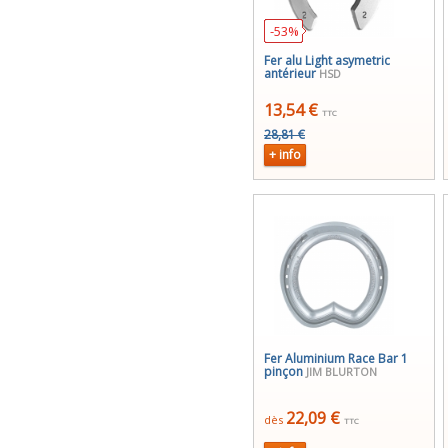
-53%
Fer alu Light asymetric
antérieur
HSD
13,54 €
TTC
28,81 €
+ info
Fer Aluminium Race Bar 1
pinçon
JIM BLURTON
22,09 €
dès
TTC