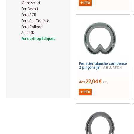
+ info
More sport
Fer Avanti
Fers ACR
Fers Alu Comète
Fers Colleoni
Alu HSD
Fers orthopédiques
Fer acier planche compensé
2 pinçons JB
JIM BLURTON
22,04 €
dès
TTC
+ info