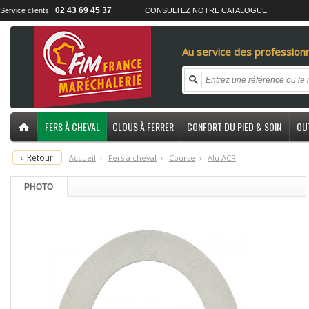
02 43 69 45 37
Service clients :
CONSULTEZ NOTRE CATALOGUE
Au service des professionn
FERS À CHEVAL
CLOUS À FERRER
CONFORT DU PIED & SOIN
OU
‹
Retour
Accueil
›
F
ers à cheval
›
C
ourse
›
A
lu ACR
PHOTO