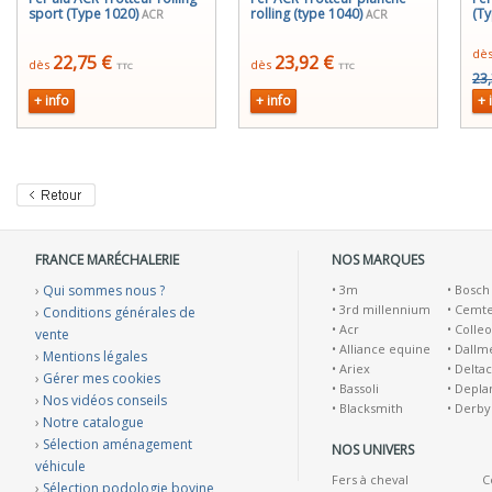
sport (Type 1020)
rolling (type 1040)
(T
ACR
ACR
dè
22,75 €
23,92 €
dès
dès
TTC
TTC
23,
+ info
+ info
+ 
FRANCE MARÉCHALERIE
NOS MARQUES
›
Qui sommes nous ?
•
3m
•
Bosch
•
3rd millennium
•
Cemt
›
Conditions générales de
•
Acr
•
Colleo
vente
•
Alliance equine
•
Dallm
›
Mentions légales
•
Ariex
•
Deltac
›
Gérer mes cookies
•
Bassoli
•
Depla
›
Nos vidéos conseils
•
Blacksmith
•
Derby
›
Notre catalogue
›
Sélection aménagement
NOS UNIVERS
véhicule
Fers à cheval
C
›
Sélection podologie bovine