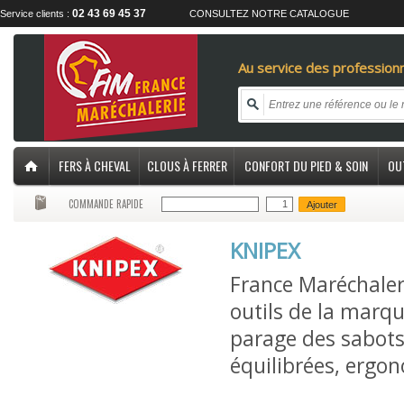
02 43 69 45 37
Service clients :
CONSULTEZ NOTRE CATALOGUE
Au service des professionn
FERS À CHEVAL
CLOUS À FERRER
CONFORT DU PIED & SOIN
OU
COMMANDE RAPIDE
Ajouter
KNIPEX
France Maréchaler
outils de la marqu
parage des sabots 
équilibrées, ergo