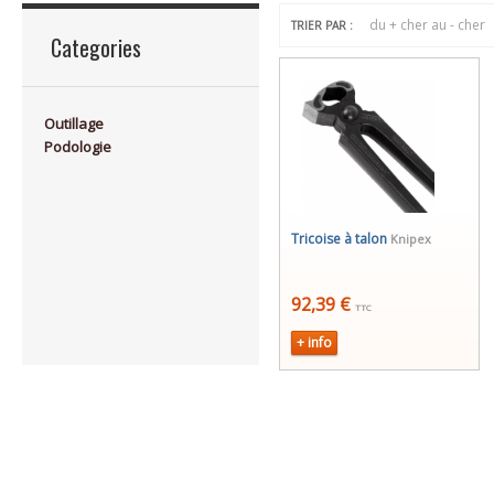
du + cher au - cher
TRIER PAR :
Categories
Outillage
Podologie
Tricoise à talon
Knipex
92,39 €
TTC
+ info