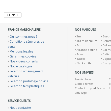
FRANCE MARÉCHALERIE
NOS MARQUES
›
Qui sommes nous ?
•
3m
•
Bosch
•
3rd millennium
•
Cemt
›
Conditions générales de
•
Acr
•
Colleo
vente
•
Alliance equine
•
Dallm
›
Mentions légales
•
Ariex
•
Deltac
›
Gérer mes cookies
•
Bassoli
•
Depla
›
Nos vidéos conseils
•
Blacksmith
•
Derby
›
Notre catalogue
›
Sélection aménagement
NOS UNIVERS
véhicule
Fers à cheval
C
›
Sélection podologie bovine
Clous à ferrer
E
›
Sélection fers plastiques
Confort du pied & soin
P
Outillage
SERVICE CLIENTS
›
Nous contacter