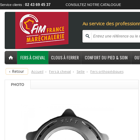
02 43 69 45 37
Service clients :
CONSULTEZ NOTRE CATALOGUE
Au service des professionn
FERS À CHEVAL
CLOUS À FERRER
CONFORT DU PIED & SOIN
OU
‹
Retour
Accueil
›
F
ers à cheval
›
S
elle
›
F
ers orthopédiques
PHOTO