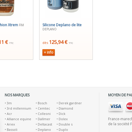
hion Xtrem
Silicone Deplano de lite
FIM
DEPLANO
11 €
125,94 €
dès
TTC
TTC
+ info
NOS MARQUES
MOYEN DE PA
•
3m
•
Bosch
•
Derek gardner
•
3rd millennium
•
Cemtec
•
Diamond
•
Acr
•
Colleoni
•
Dick
France-marecha
•
Alliance equine
•
Dallmer
•
Dolex
de la société 
•
Ariex
•
Deltacast
•
Double s
•
Bassoli
•
Deplano
•
Duplo