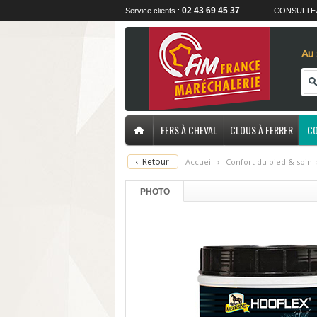
02 43 69 45 37
Service clients :
CONSULTE
Au 
FERS À CHEVAL
CLOUS À FERRER
CO
‹
Retour
Accueil
›
C
onfort du pied & soin
PHOTO