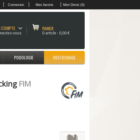
Connexion
Mes favoris
Mon Devis (0)
 COMPTE
PANIER
nectez-vous
0 article :
0,00 €
PODOLOGIE
DESTOCKAGE
cking
FIM