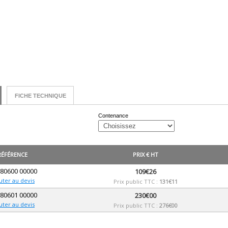
FICHE TECHNIQUE
Contenance
RÉFÉRENCE
PRIX € HT
 80600 00000
109€26
uter au devis
Prix public TTC :
131€11
 80601 00000
230€00
uter au devis
Prix public TTC :
276€00