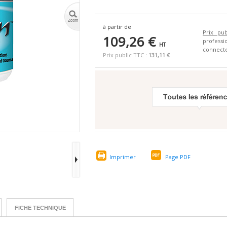
à partir de
Prix pub
109,26 €
profes
HT
connecte
Prix public TTC :
131,11 €
Imprimer
Page PDF
FICHE TECHNIQUE