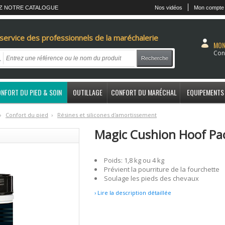
Z NOTRE CATALOGUE
Nos vidéos
Mon compte
service des professionnels de la maréchalerie
MON
Con
Recherche
NFORT DU PIED & SOIN
OUTILLAGE
CONFORT DU MARÉCHAL
EQUIPEMENTS
›
C
onfort du pied
›
R
ésines et silicones d'amortissement
Magic Cushion Hoof Pa
Poids: 1,8 kg ou 4 kg
Prévient la pourriture de la fourchette
Soulage les pieds des chevaux
› Lire la description détaillée