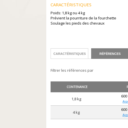
CARACTÉRISTIQUES
Poids: 1,8 kg ou 4 kg
Prévient la pourriture de la fourchette
Soulage les pieds des chevaux
CARACTÉRISTIQUES
RÉFÉRENCES
Filtrer les références par
CONTENANCE
600
1,8 kg
Ajo
600
4 kg
Ajo