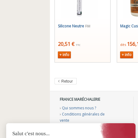
Silicone Neutre
Magic Cus
FIM
20,51 €
156,
dès
TTC
+ info
+ info
FRANCE MARÉCHALERIE
›
Qui sommes nous ?
›
Conditions générales de
vente
›
Mentions légales
›
Gérer mes cookies