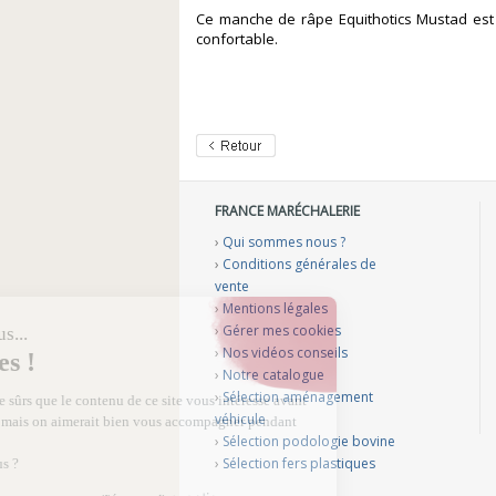
Ce manche de râpe Equithotics Mustad est
confortable.
FRANCE MARÉCHALERIE
›
Qui sommes nous ?
›
Conditions générales de
vente
›
Mentions légales
›
Gérer mes cookies
›
Nos vidéos conseils
›
Notre catalogue
›
Sélection aménagement
véhicule
›
Sélection podologie bovine
›
Sélection fers plastiques