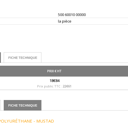
500 60010 00000
la pièce
FICHE TECHNIQUE
PRIX € HT
18€84
Prix public TTC :
22€61
FICHE TECHNIQUE
POLYURÉTHANE - MUSTAD