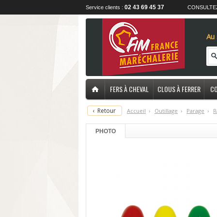
02 43 69 45 37
Service clients :
CONSULTE
Au 
FERS À CHEVAL
CLOUS À FERRER
CO
‹
Retour
Accueil
›
O
utillage
›
P
arage
›
R
PHOTO