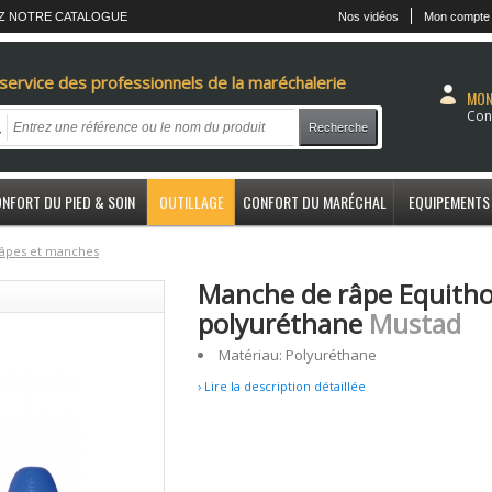
Z NOTRE CATALOGUE
Nos vidéos
Mon compte
service des professionnels de la maréchalerie
MON
Con
Recherche
NFORT DU PIED & SOIN
OUTILLAGE
CONFORT DU MARÉCHAL
EQUIPEMENTS
âpes et manches
Manche de râpe Equitho
polyuréthane
Mustad
Matériau: Polyuréthane
› Lire la description détaillée