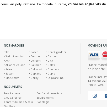
 conçu en polyuréthane. Ce modèle, durable,
couvre les angles vifs de
NOS MARQUES
MOYEN DE PA
•
3m
•
Bosch
•
Derek gardner
•
3rd millennium
•
Cemtec
•
Diamond
•
Acr
•
Colleoni
•
Dick
France-marecha
•
Alliance equine
•
Dallmer
•
Dolex
de la société 
•
Ariex
•
Deltacast
•
Double s
•
Bassoli
•
Deplano
•
Duplo
France Indust
•
Blacksmith
•
Derby
•
Easycare inc.
14 avenue de l
53000 LAVAL
NOS UNIVERS
Fers à cheval
Confort du maréchal
Clous à ferrer
Equipements
Confort du pied & soin
Podologie
Outillage