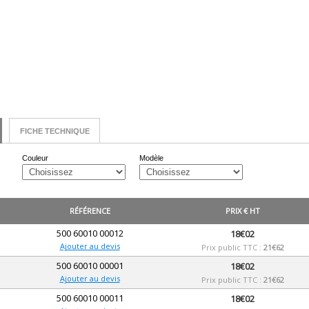
FICHE TECHNIQUE
Couleur
Modèle
RÉFÉRENCE
PRIX € HT
500 60010 00012
18€02
Ajouter au devis
Prix public TTC :
21€62
500 60010 00001
18€02
Ajouter au devis
Prix public TTC :
21€62
500 60010 00011
18€02