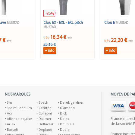
-35%
cave
Clou EX - EXL - EXL pitch
Clou E
MUSTAD
MUSTAD
MUSTAD
16,34 €
dès
TTC
7 €
22,20 €
dès
TTC
TTC
25,15 €
+ info
+ info
NOS MARQUES
MOYEN DE PA
•
3m
•
Bosch
•
Derek gardner
•
3rd millennium
•
Cemtec
•
Diamond
•
Acr
•
Colleoni
•
Dick
France-marecha
•
Alliance equine
•
Dallmer
•
Dolex
de la société 
•
Ariex
•
Deltacast
•
Double s
•
Bassoli
•
Deplano
•
Duplo
France Indust
•
Blacksmith
•
Derby
•
Easycare inc.