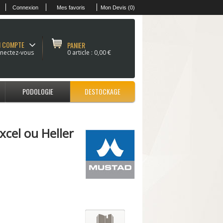
Connexion
Mes favoris
Mon Devis (0)
 COMPTE
PANIER
nectez-vous
0 article :
0,00 €
PODOLOGIE
DESTOCKAGE
xcel ou Heller