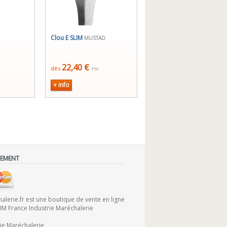
Clou E SLIM
MUSTAD
22,40 €
dès
TTC
+ info
IEMENT
lerie.fr est une boutique de vente en ligne
FIM France Industrie Maréchalerie
rie Maréchalerie