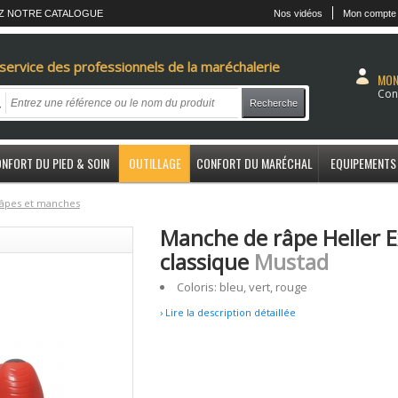
Z NOTRE CATALOGUE
Nos vidéos
Mon compte
service des professionnels de la maréchalerie
MON
Con
Recherche
NFORT DU PIED & SOIN
OUTILLAGE
CONFORT DU MARÉCHAL
EQUIPEMENTS
âpes et manches
Manche de râpe Heller E
classique
Mustad
Coloris: bleu, vert, rouge
› Lire la description détaillée