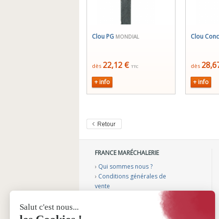
Clou PG
Clou Con
MONDIAL
22,12 €
28,6
dès
dès
TTC
+ info
+ info
FRANCE MARÉCHALERIE
›
Qui sommes nous ?
›
Conditions générales de
vente
›
Mentions légales
›
Gérer mes cookies
›
Nos vidéos conseils