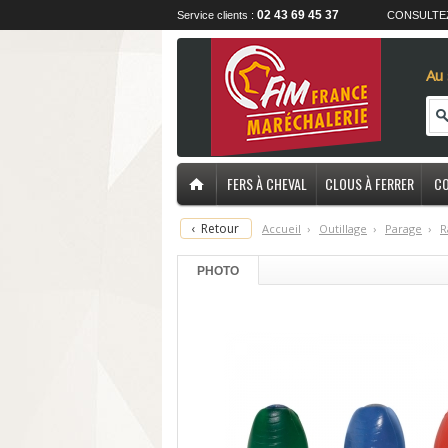
02 43 69 45 37
Service clients :
CONSULTE
Au 
FERS À CHEVAL
CLOUS À FERRER
CO
‹
Retour
Accueil
›
O
utillage
›
P
arage
›
R
PHOTO