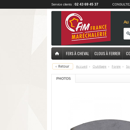
02 43 69 45 37
Service clients :
CONSULTE
Au 
FERS À CHEVAL
CLOUS À FERRER
CO
‹
Retour
Accueil
›
O
utillage
›
F
orge
›
S
o
PHOTOS