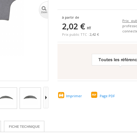
à partir de
Prix pub
2,02 €
profes
HT
connecte
Prix public TTC :
2,42 €
Imprimer
Page PDF
FICHE TECHNIQUE