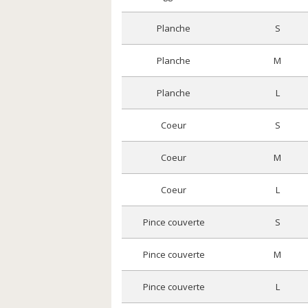
planche
s
planche
m
planche
l
coeur
s
coeur
m
coeur
l
pince couverte
s
pince couverte
m
pince couverte
l