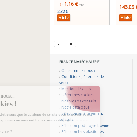
1,16 €
dès
TTC
143,05
2,32 €
+ info
+ info
FRANCE MARÉCHALERIE
›
Qui sommes nous ?
›
Conditions générales de
vente
›
Mentions légales
›
Gérer mes cookies
›
Nos vidéos conseils
›
Notre catalogue
›
Sélection aménagement
véhicule
›
Sélection podologie bovine
›
Sélection fers plastiques