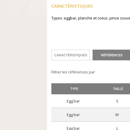
CARACTÉRISTIQUES
Types: eggbar, planche et coeur, pince couve
CARACTÉRISTIQUES
RÉFÉRENCES
Filtrer les références par
TYPE
TAILLE
egg bar
s
egg bar
m
egg bar
l