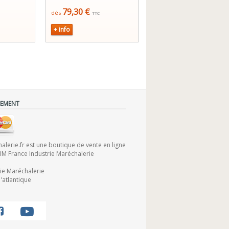
79,30 €
dès
TTC
+ info
IEMENT
lerie.fr est une boutique de vente en ligne
FIM France Industrie Maréchalerie
rie Maréchalerie
'atlantique