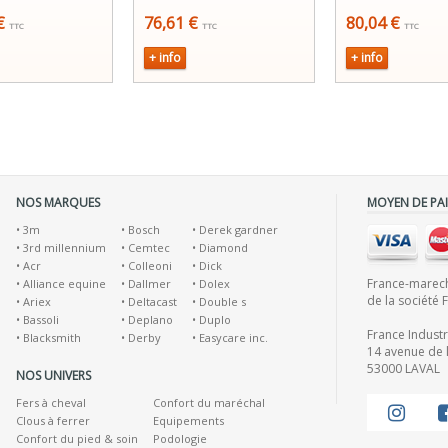
 €
76,61 €
80,04 €
TTC
TTC
TTC
+ info
+ info
NOS MARQUES
MOYEN DE PA
•
3m
•
Bosch
•
Derek gardner
•
3rd millennium
•
Cemtec
•
Diamond
•
Acr
•
Colleoni
•
Dick
France-marecha
•
Alliance equine
•
Dallmer
•
Dolex
de la société 
•
Ariex
•
Deltacast
•
Double s
•
Bassoli
•
Deplano
•
Duplo
France Indust
•
Blacksmith
•
Derby
•
Easycare inc.
14 avenue de l
53000 LAVAL
NOS UNIVERS
Fers à cheval
Confort du maréchal
Clous à ferrer
Equipements
Confort du pied & soin
Podologie