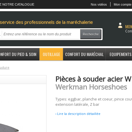
Z NOTRE CATALOGUE
Nos vidéos
Mon compte
service des professionnels de la maréchalerie
MON
Con
Recherche
NFORT DU PIED & SOIN
OUTILLAGE
CONFORT DU MARÉCHAL
EQUIPEMENTS
udure
Pièces à souder acier W
Werkman Horseshoes
Types: eggbar, planche et coeur, pince cou
extension latérale, Z bar
› Lire la description détaillée