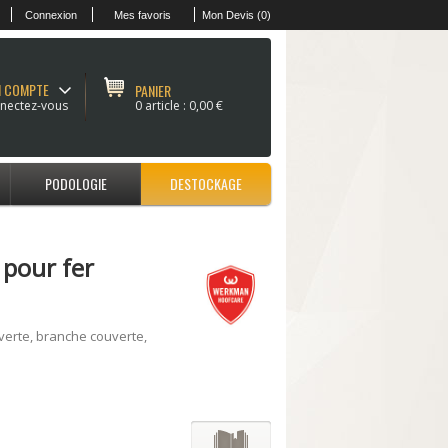
Connexion
Mes favoris
Mon Devis (0)
 COMPTE
PANIER
nectez-vous
0 article :
0,00 €
PODOLOGIE
DESTOCKAGE
 pour fer
verte, branche couverte,