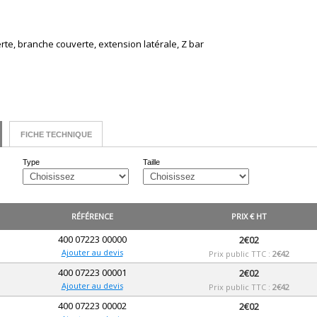
rte, branche couverte, extension latérale, Z bar
FICHE TECHNIQUE
Type
Taille
RÉFÉRENCE
PRIX € HT
400 07223 00000
2€02
Ajouter au devis
Prix public TTC :
2€42
400 07223 00001
2€02
Ajouter au devis
Prix public TTC :
2€42
400 07223 00002
2€02