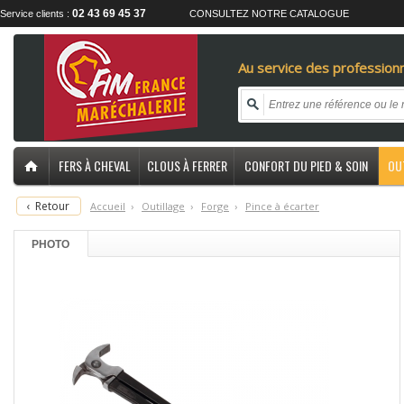
02 43 69 45 37
Service clients :
CONSULTEZ NOTRE CATALOGUE
Au service des professionn
FERS À CHEVAL
CLOUS À FERRER
CONFORT DU PIED & SOIN
OU
‹
Retour
Accueil
›
O
utillage
›
F
orge
›
P
ince à écarter
PHOTO