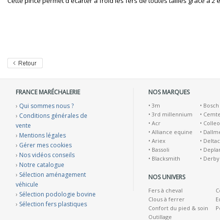
Cette pince permet d'écarter à froid les fers de toutes tailles grâce à 2
FRANCE MARÉCHALERIE
NOS MARQUES
›
Qui sommes nous ?
•
3m
•
Bosch
•
3rd millennium
•
Cemt
›
Conditions générales de
•
Acr
•
Colleo
vente
•
Alliance equine
•
Dallm
›
Mentions légales
•
Ariex
•
Deltac
›
Gérer mes cookies
•
Bassoli
•
Depla
›
Nos vidéos conseils
•
Blacksmith
•
Derby
›
Notre catalogue
›
Sélection aménagement
NOS UNIVERS
véhicule
Fers à cheval
C
›
Sélection podologie bovine
Clous à ferrer
E
›
Sélection fers plastiques
Confort du pied & soin
P
Outillage