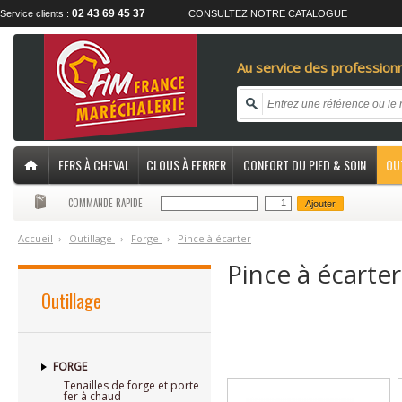
02 43 69 45 37
Service clients :
CONSULTEZ NOTRE CATALOGUE
Au service des professionn
FERS À CHEVAL
CLOUS À FERRER
CONFORT DU PIED & SOIN
OU
COMMANDE RAPIDE
Ajouter
Accueil
›
O
utillage
›
F
orge
›
P
ince à écarter
Pince à écarter
Outillage
FORGE
Tenailles de forge et porte
fer à chaud