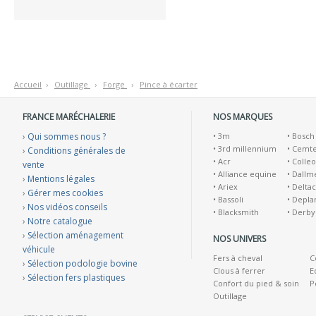
Accueil
›
O
utillage
›
F
orge
›
P
ince à écarter
FRANCE MARÉCHALERIE
NOS MARQUES
›
Qui sommes nous ?
•
3m
•
Bosch
•
3rd millennium
•
Cemt
›
Conditions générales de
•
Acr
•
Colleo
vente
•
Alliance equine
•
Dallm
›
Mentions légales
•
Ariex
•
Deltac
›
Gérer mes cookies
•
Bassoli
•
Depla
›
Nos vidéos conseils
•
Blacksmith
•
Derby
›
Notre catalogue
›
Sélection aménagement
NOS UNIVERS
véhicule
Fers à cheval
C
›
Sélection podologie bovine
Clous à ferrer
E
›
Sélection fers plastiques
Confort du pied & soin
P
Outillage