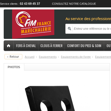
02 43 69 45 37
Service clients :
CONSULTEZ NOTRE CATALOGUE
Au service des professionn
FERS À CHEVAL
CLOUS À FERRER
CONFORT DU PIED & SOIN
OU
‹
Retour
Accueil
›
E
quipements
›
E
quipements de forge
›
E
quipements
PHOTOS