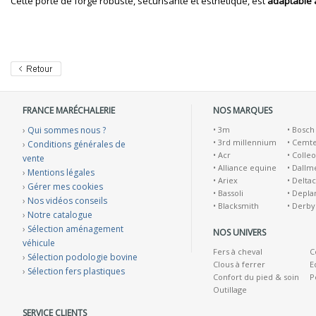
Cette porte de forge robuste, sécurisante et esthétique, est
adaptable 
FRANCE MARÉCHALERIE
NOS MARQUES
›
Qui sommes nous ?
•
3m
•
Bosch
•
3rd millennium
•
Cemt
›
Conditions générales de
•
Acr
•
Colleo
vente
•
Alliance equine
•
Dallm
›
Mentions légales
•
Ariex
•
Deltac
›
Gérer mes cookies
•
Bassoli
•
Depla
›
Nos vidéos conseils
•
Blacksmith
•
Derby
›
Notre catalogue
›
Sélection aménagement
NOS UNIVERS
véhicule
Fers à cheval
C
›
Sélection podologie bovine
Clous à ferrer
E
›
Sélection fers plastiques
Confort du pied & soin
P
Outillage
SERVICE CLIENTS