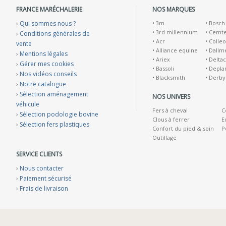
FRANCE MARÉCHALERIE
NOS MARQUES
›
Qui sommes nous ?
•
3m
•
Bosch
•
3rd millennium
•
Cemt
›
Conditions générales de
•
Acr
•
Colleo
vente
•
Alliance equine
•
Dallm
›
Mentions légales
•
Ariex
•
Deltac
›
Gérer mes cookies
•
Bassoli
•
Depla
›
Nos vidéos conseils
•
Blacksmith
•
Derby
›
Notre catalogue
›
Sélection aménagement
NOS UNIVERS
véhicule
Fers à cheval
C
›
Sélection podologie bovine
Clous à ferrer
E
›
Sélection fers plastiques
Confort du pied & soin
P
Outillage
SERVICE CLIENTS
›
Nous contacter
›
Paiement sécurisé
›
Frais de livraison