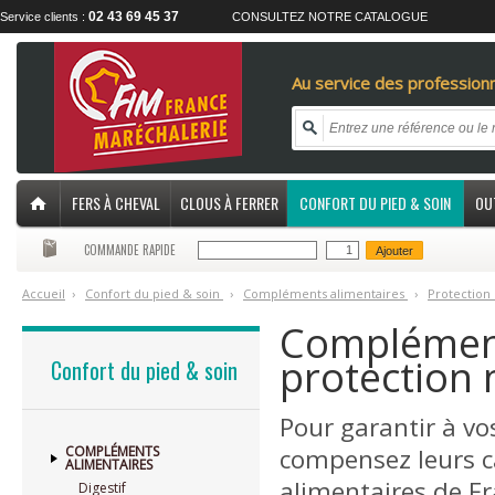
02 43 69 45 37
Service clients :
CONSULTEZ NOTRE CATALOGUE
Au service des professionn
FERS À CHEVAL
CLOUS À FERRER
CONFORT DU PIED & SOIN
OU
COMMANDE RAPIDE
Ajouter
Accueil
›
C
onfort du pied & soin
›
C
ompléments alimentaires
›
P
rotection
Complément
protection 
Confort du pied & soin
Pour garantir à v
COMPLÉMENTS
compensez leurs c
ALIMENTAIRES
alimentaires de F
Digestif