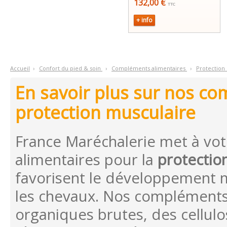
132,00 €
TTC
+ info
Accueil
›
C
onfort du pied & soin
›
C
ompléments alimentaires
›
P
rotection
En savoir plus sur nos co
protection musculaire
France Maréchalerie met à vo
alimentaires pour la
protectio
favorisent le développement mu
les chevaux. Nos compléments
organiques brutes, des cellulo