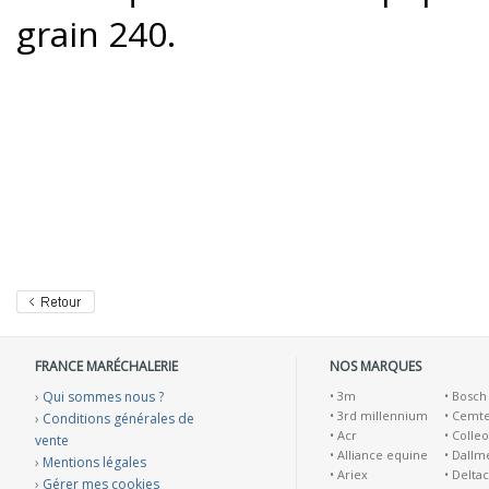
grain 240.
FRANCE MARÉCHALERIE
NOS MARQUES
›
Qui sommes nous ?
•
3m
•
Bosch
•
3rd millennium
•
Cemt
›
Conditions générales de
•
Acr
•
Colleo
vente
•
Alliance equine
•
Dallm
›
Mentions légales
•
Ariex
•
Deltac
›
Gérer mes cookies