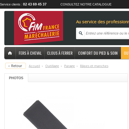
02 43 69 45 37
Service clients :
CONSULTEZ NOTRE CATALOGUE
Au service des professionn
FERS À CHEVAL
CLOUS À FERRER
CONFORT DU PIED & SOIN
OU
‹
Retour
Accueil
›
O
utillage
›
P
arage
›
R
âpes et manches
PHOTOS