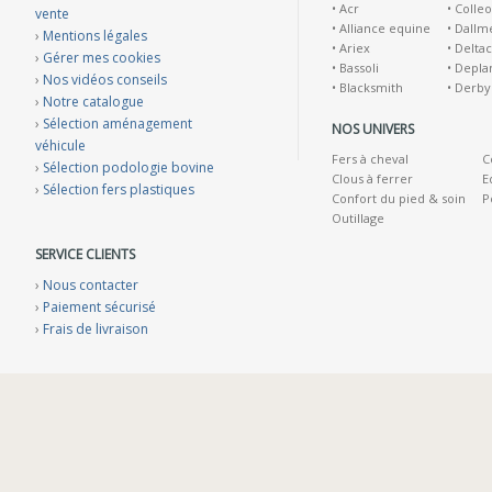
•
Acr
•
Colleo
vente
•
Alliance equine
•
Dallm
›
Mentions légales
•
Ariex
•
Deltac
›
Gérer mes cookies
•
Bassoli
•
Depla
›
Nos vidéos conseils
•
Blacksmith
•
Derby
›
Notre catalogue
›
Sélection aménagement
NOS UNIVERS
véhicule
Fers à cheval
C
›
Sélection podologie bovine
Clous à ferrer
E
›
Sélection fers plastiques
Confort du pied & soin
P
Outillage
SERVICE CLIENTS
›
Nous contacter
›
Paiement sécurisé
›
Frais de livraison