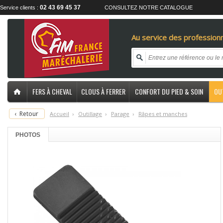
02 43 69 45 37
Service clients :
CONSULTEZ NOTRE CATALOGUE
Au service des professionn
FERS À CHEVAL
CLOUS À FERRER
CONFORT DU PIED & SOIN
OU
‹
Retour
Accueil
›
O
utillage
›
P
arage
›
R
âpes et manches
PHOTOS