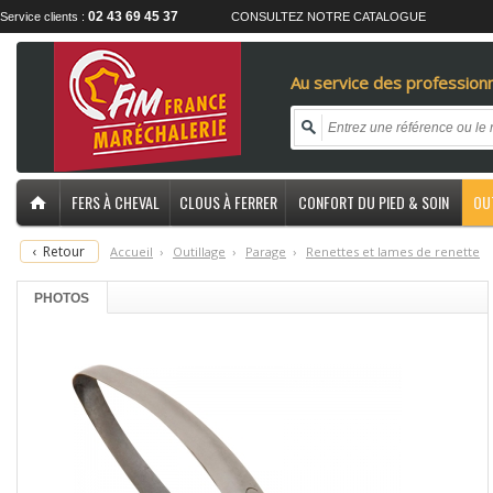
02 43 69 45 37
Service clients :
CONSULTEZ NOTRE CATALOGUE
Au service des professionn
FERS À CHEVAL
CLOUS À FERRER
CONFORT DU PIED & SOIN
OU
‹
Retour
Accueil
›
O
utillage
›
P
arage
›
R
enettes et lames de renette
PHOTOS