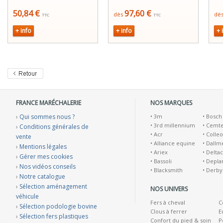
50,84 €
97,60 €
dès
dè
TTC
TTC
+ info
+ info
+ 
FRANCE MARÉCHALERIE
NOS MARQUES
›
Qui sommes nous ?
•
3m
•
Bosch
•
3rd millennium
•
Cemt
›
Conditions générales de
•
Acr
•
Colleo
vente
•
Alliance equine
•
Dallm
›
Mentions légales
•
Ariex
•
Deltac
›
Gérer mes cookies
•
Bassoli
•
Depla
›
Nos vidéos conseils
•
Blacksmith
•
Derby
›
Notre catalogue
›
Sélection aménagement
NOS UNIVERS
véhicule
Fers à cheval
C
›
Sélection podologie bovine
Clous à ferrer
E
›
Sélection fers plastiques
Confort du pied & soin
P