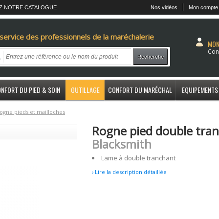
Z NOTRE CATALOGUE
Nos vidéos
Mon compte
service des professionnels de la maréchalerie
MON
Con
Recherche
NFORT DU PIED & SOIN
OUTILLAGE
CONFORT DU MARÉCHAL
EQUIPEMENTS
ogne pieds et mailloches
Rogne pied double tra
Blacksmith
Lame à double tranchant
› Lire la description détaillée