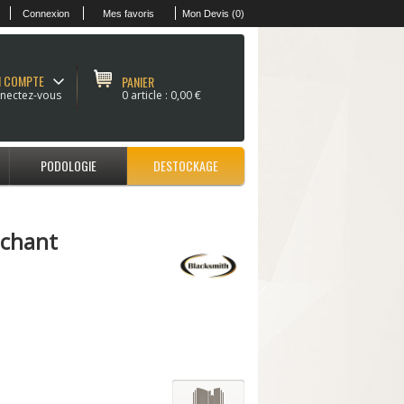
Connexion
Mes favoris
Mon Devis (0)
 COMPTE
PANIER
nectez-vous
0 article :
0,00 €
PODOLOGIE
DESTOCKAGE
nchant