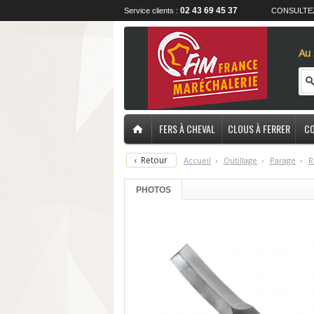
02 43 69 45 37
Service clients :
CONSULTE
Au 
FERS À CHEVAL
CLOUS À FERRER
CO
‹
Retour
Accueil
›
O
utillage
›
P
arage
›
R
PHOTOS