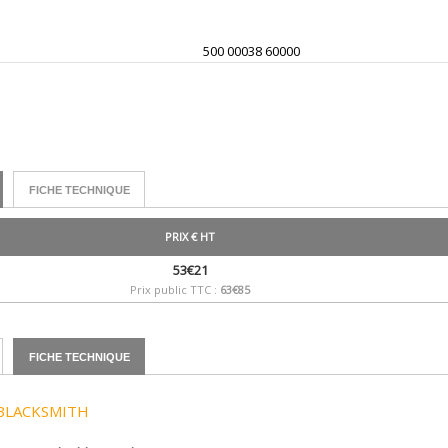
500 00038 60000
FICHE TECHNIQUE
PRIX € HT
53€21
Prix public TTC :
63€85
FICHE TECHNIQUE
BLACKSMITH