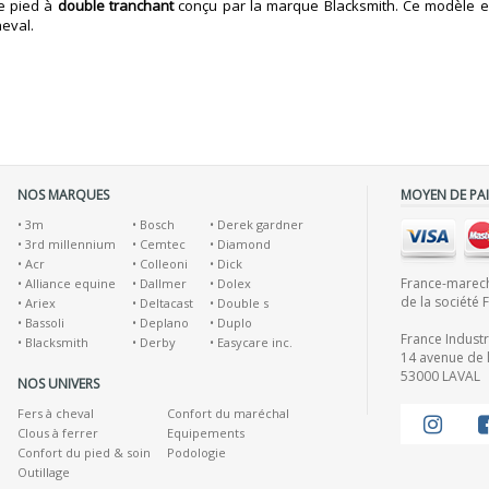
e pied à
double tranchant
conçu par la marque Blacksmith. Ce modèle es
eval.
NOS MARQUES
MOYEN DE PA
•
3m
•
Bosch
•
Derek gardner
•
3rd millennium
•
Cemtec
•
Diamond
•
Acr
•
Colleoni
•
Dick
France-marecha
•
Alliance equine
•
Dallmer
•
Dolex
de la société 
•
Ariex
•
Deltacast
•
Double s
•
Bassoli
•
Deplano
•
Duplo
France Indust
•
Blacksmith
•
Derby
•
Easycare inc.
14 avenue de l
53000 LAVAL
NOS UNIVERS
Fers à cheval
Confort du maréchal
Clous à ferrer
Equipements
Confort du pied & soin
Podologie
Outillage