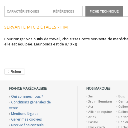
CARACTÉRISTIQUES
RÉFÉRENCES
FICHE TECHNIQUE
SERVANTE MFC 2 ÉTAGES - FIM
Pour ranger vos outils de travail, choisissez cette servante de marécha
elle est équipée. Leur poids est de 8,10 kg.
FRANCE MARÉCHALERIE
NOS MARQUES
›
Qui sommes nous ?
•
3m
•
Bosch
•
3rd millennium
•
Cemt
›
Conditions générales de
•
Acr
•
Colleo
vente
•
Alliance equine
•
Dallm
›
Mentions légales
•
Ariex
•
Deltac
›
Gérer mes cookies
•
Bassoli
•
Depla
›
Nos vidéos conseils
•
Blacksmith
•
Derby