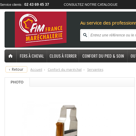
02 43 69 45 37
Service clients :
CONSULTEZ NOTRE CATALOGUE
Au service des professionn
FERS À CHEVAL
CLOUS À FERRER
CONFORT DU PIED & SOIN
OU
‹
Retour
Accueil
›
C
onfort du maréchal
›
S
ervantes
PHOTO