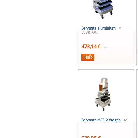
Servante aluminium
JIM
BLURTON
473,14 €
TTC
+ info
Servante MFC 2 étages
FIM