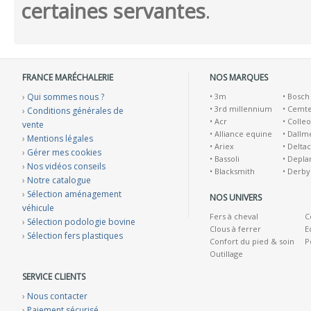
certaines servantes
.
FRANCE MARÉCHALERIE
NOS MARQUES
›
Qui sommes nous ?
•
3m
•
Bosch
•
3rd millennium
•
Cemt
›
Conditions générales de
•
Acr
•
Colleo
vente
•
Alliance equine
•
Dallm
›
Mentions légales
•
Ariex
•
Deltac
›
Gérer mes cookies
•
Bassoli
•
Depla
›
Nos vidéos conseils
•
Blacksmith
•
Derby
›
Notre catalogue
›
Sélection aménagement
NOS UNIVERS
véhicule
Fers à cheval
C
›
Sélection podologie bovine
Clous à ferrer
E
›
Sélection fers plastiques
Confort du pied & soin
P
Outillage
SERVICE CLIENTS
›
Nous contacter
›
Paiement sécurisé