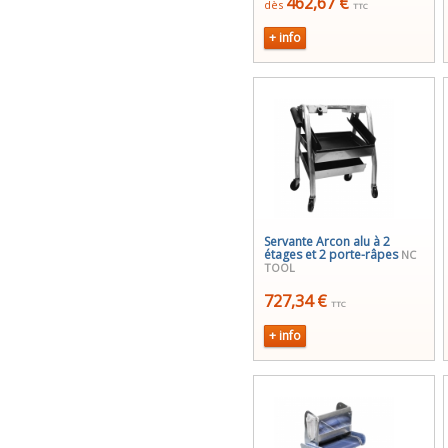
462,67 €
dès
TTC
+ info
Servante Arcon alu à 2
étages et 2 porte-râpes
NC
TOOL
727,34 €
TTC
+ info