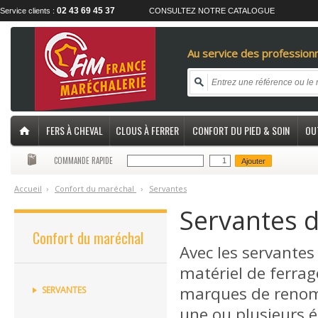
02 43 69 45 37
Service clients :
CONSULTEZ NOTRE CATALOGUE
Au service des professionn
FERS À CHEVAL
CLOUS À FERRER
CONFORT DU PIED & SOIN
OU
COMMANDE RAPIDE
Ajouter
Accueil
›
C
onfort du maréchal
›
S
ervantes
Servantes 
Confort du maréchal
Avec les servantes
matériel de ferrag
marques de renom.
SERVANTES
une ou plusieurs 