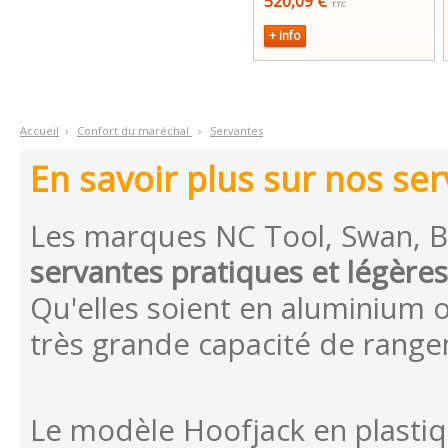
520,09 €
TTC
+ info
Accueil
›
C
onfort du maréchal
›
S
ervantes
En savoir plus sur nos s
Les marques NC Tool, Swan, Bla
servantes pratiques et légères
Qu'elles soient en aluminium o
très grande capacité de rang
Le modèle Hoofjack en plastiq