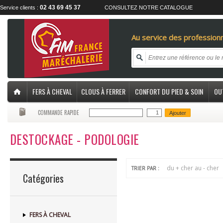
02 43 69 45 37
Service clients :
CONSULTEZ NOTRE CATALOGUE
Au service des professionn
FERS À CHEVAL
CLOUS À FERRER
CONFORT DU PIED & SOIN
OU
COMMANDE RAPIDE
Ajouter
DESTOCKAGE - PODOLOGIE
du + cher au - cher
TRIER PAR :
Catégories
FERS À CHEVAL