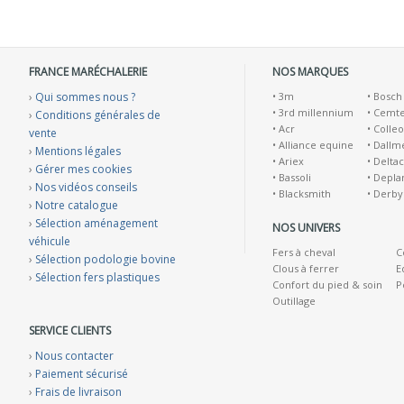
FRANCE MARÉCHALERIE
NOS MARQUES
›
Qui sommes nous ?
•
3m
•
Bosch
•
3rd millennium
•
Cemt
›
Conditions générales de
•
Acr
•
Colleo
vente
•
Alliance equine
•
Dallm
›
Mentions légales
•
Ariex
•
Deltac
›
Gérer mes cookies
•
Bassoli
•
Depla
›
Nos vidéos conseils
•
Blacksmith
•
Derby
›
Notre catalogue
›
Sélection aménagement
NOS UNIVERS
véhicule
Fers à cheval
C
›
Sélection podologie bovine
Clous à ferrer
E
›
Sélection fers plastiques
Confort du pied & soin
P
Outillage
SERVICE CLIENTS
›
Nous contacter
›
Paiement sécurisé
›
Frais de livraison