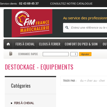
02 43 69 45 37
Service clients :
CONSULTEZ NOTRE CATALOGUE
Au service des professionn
FERS À CHEVAL
CLOUS À FERRER
CONFORT DU PIED & SOIN
OU
COMMANDE RAPIDE
Ajouter
DESTOCKAGE - EQUIPEMENTS
du + cher au - cher
TRIER PAR :
Catégories
FERS À CHEVAL