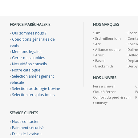
FRANCE MARÉCHALERIE
NOS MARQUES
›
Qui sommes nous ?
•
3m
•
Bosch
•
3rd millennium
•
Cemt
›
Conditions générales de
•
Acr
•
Colleo
vente
•
Alliance equine
•
Dallm
›
Mentions légales
•
Ariex
•
Deltac
›
Gérer mes cookies
•
Bassoli
•
Depla
›
Nos vidéos conseils
•
Blacksmith
•
Derby
›
Notre catalogue
›
Sélection aménagement
NOS UNIVERS
véhicule
Fers à cheval
C
›
Sélection podologie bovine
Clous à ferrer
E
›
Sélection fers plastiques
Confort du pied & soin
P
Outillage
SERVICE CLIENTS
›
Nous contacter
›
Paiement sécurisé
›
Frais de livraison