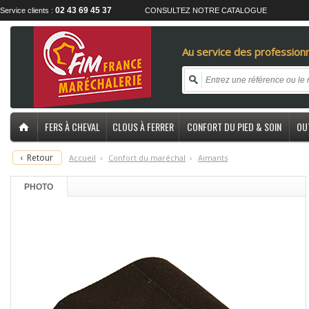
02 43 69 45 37
Service clients :
CONSULTEZ NOTRE CATALOGUE
Au service des professionn
FERS À CHEVAL
CLOUS À FERRER
CONFORT DU PIED & SOIN
OU
‹
Retour
Accueil
›
C
onfort du maréchal
›
A
imants
PHOTO