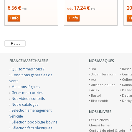
6,56 €
17,24 €
20
dès
TTC
TTC
+ info
+ info
+ 
FRANCE MARÉCHALERIE
NOS MARQUES
›
Qui sommes nous ?
•
3m
•
Bosch
•
3rd millennium
•
Cemt
›
Conditions générales de
•
Acr
•
Colleo
vente
•
Alliance equine
•
Dallm
›
Mentions légales
•
Ariex
•
Deltac
›
Gérer mes cookies
•
Bassoli
•
Depla
›
Nos vidéos conseils
•
Blacksmith
•
Derby
›
Notre catalogue
›
Sélection aménagement
NOS UNIVERS
véhicule
Fers à cheval
C
›
Sélection podologie bovine
Clous à ferrer
E
›
Sélection fers plastiques
Confort du pied & soin
P