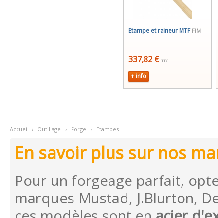
Etampe et raineur MTF
FIM
337,82 €
TTC
+ info
Accueil
›
O
utillage
›
F
orge
›
E
tampes
En savoir plus sur nos m
Pour un forgeage parfait, opt
marques Mustad, J.Blurton, De
ces modèles sont en
acier d'e