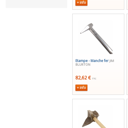
+ info
Etampe - Manche fer
JIM
BLURTON
82,62 €
TTC
+ info