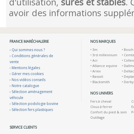
d'utilisation,
sûres et stables
. 
avoir des informations supplé
FRANCE MARÉCHALERIE
NOS MARQUES
›
Qui sommes nous ?
•
3m
•
Bosch
•
3rd millennium
•
Cemt
›
Conditions générales de
•
Acr
•
Colleo
vente
•
Alliance equine
•
Dallm
›
Mentions légales
•
Ariex
•
Deltac
›
Gérer mes cookies
•
Bassoli
•
Depla
›
Nos vidéos conseils
•
Blacksmith
•
Derby
›
Notre catalogue
›
Sélection aménagement
NOS UNIVERS
véhicule
Fers à cheval
C
›
Sélection podologie bovine
Clous à ferrer
E
›
Sélection fers plastiques
Confort du pied & soin
P
Outillage
SERVICE CLIENTS