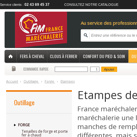
02 43 69 45 37
Service clients :
CONSULTEZ NOTRE CATALOGUE
Au service des professionn
FERS À CHEVAL
CLOUS À FERRER
CONFORT DU PIED & SOIN
OU
COMMANDE RAPIDE
Ajouter
Accueil
›
O
utillage
›
F
orge
›
E
tampes
Etampes de
Outillage
France maréchaleri
maréchalerie une
manches de rempla
FORGE
Tenailles de forge et porte
différentes, mais 
fer à chaud