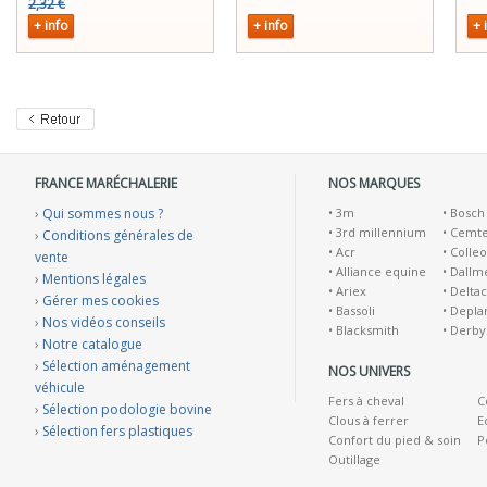
2,32 €
+ info
+ info
+ 
FRANCE MARÉCHALERIE
NOS MARQUES
›
Qui sommes nous ?
•
3m
•
Bosch
•
3rd millennium
•
Cemt
›
Conditions générales de
•
Acr
•
Colleo
vente
•
Alliance equine
•
Dallm
›
Mentions légales
•
Ariex
•
Deltac
›
Gérer mes cookies
•
Bassoli
•
Depla
›
Nos vidéos conseils
•
Blacksmith
•
Derby
›
Notre catalogue
›
Sélection aménagement
NOS UNIVERS
véhicule
Fers à cheval
C
›
Sélection podologie bovine
Clous à ferrer
E
›
Sélection fers plastiques
Confort du pied & soin
P
Outillage