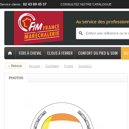
02 43 69 45 37
Service clients :
CONSULTEZ NOTRE CATALOGUE
Au service des professionn
FERS À CHEVAL
CLOUS À FERRER
CONFORT DU PIED & SOIN
OU
‹
Retour
Accueil
›
O
utillage
›
F
orge
›
S
oudure
PHOTOS