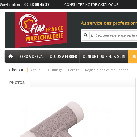
02 43 69 45 37
Service clients :
CONSULTEZ NOTRE CATALOGUE
Au service des professionn
FERS À CHEVAL
CLOUS À FERRER
CONFORT DU PIED & SOIN
OU
‹
Retour
Accueil
›
O
utillage
›
P
arage
›
R
ogne pieds et mailloches
PHOTOS