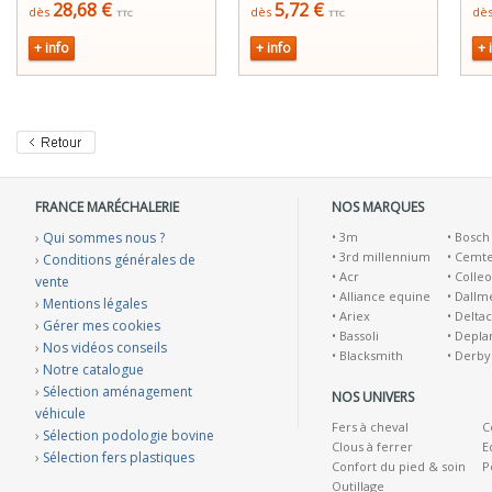
28,68 €
5,72 €
dès
dès
dè
TTC
TTC
+ info
+ info
+ 
FRANCE MARÉCHALERIE
NOS MARQUES
›
Qui sommes nous ?
•
3m
•
Bosch
•
3rd millennium
•
Cemt
›
Conditions générales de
•
Acr
•
Colleo
vente
•
Alliance equine
•
Dallm
›
Mentions légales
•
Ariex
•
Deltac
›
Gérer mes cookies
•
Bassoli
•
Depla
›
Nos vidéos conseils
•
Blacksmith
•
Derby
›
Notre catalogue
›
Sélection aménagement
NOS UNIVERS
véhicule
Fers à cheval
C
›
Sélection podologie bovine
Clous à ferrer
E
›
Sélection fers plastiques
Confort du pied & soin
P
Outillage