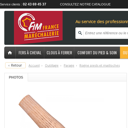
02 43 69 45 37
Service clients :
CONSULTEZ NOTRE CATALOGUE
Au service des professionn
FERS À CHEVAL
CLOUS À FERRER
CONFORT DU PIED & SOIN
OU
‹
Retour
Accueil
›
O
utillage
›
P
arage
›
R
ogne pieds et mailloches
PHOTOS