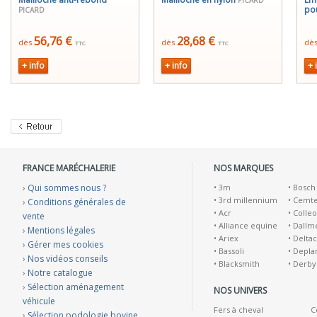
PICARD
po
PICARD
56,76 €
28,68 €
dès
dès
dè
TTC
TTC
+ info
+ info
+ 
FRANCE MARÉCHALERIE
NOS MARQUES
›
Qui sommes nous ?
•
3m
•
Bosch
•
3rd millennium
•
Cemt
›
Conditions générales de
•
Acr
•
Colleo
vente
•
Alliance equine
•
Dallm
›
Mentions légales
•
Ariex
•
Deltac
›
Gérer mes cookies
•
Bassoli
•
Depla
›
Nos vidéos conseils
•
Blacksmith
•
Derby
›
Notre catalogue
›
Sélection aménagement
NOS UNIVERS
véhicule
Fers à cheval
C
›
Sélection podologie bovine