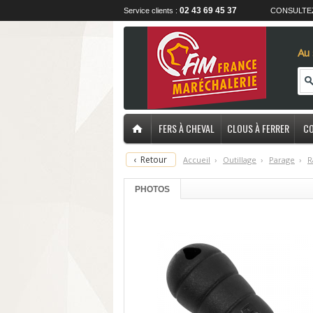
02 43 69 45 37
Service clients :
CONSULTE
Au 
FERS À CHEVAL
CLOUS À FERRER
CO
‹
Retour
Accueil
›
O
utillage
›
P
arage
›
R
PHOTOS