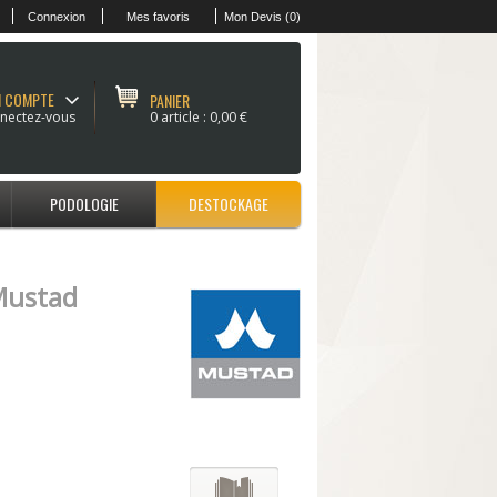
Connexion
Mes favoris
Mon Devis (0)
 COMPTE
PANIER
nectez-vous
0 article :
0,00 €
PODOLOGIE
DESTOCKAGE
ustad