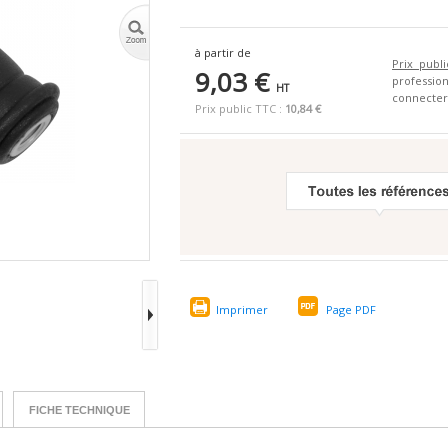
à partir de
Prix publi
9,03 €
profess
HT
connecter
Prix public TTC :
10,84 €
Imprimer
Page PDF
FICHE TECHNIQUE