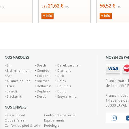
21,62 €
56,52 €
dès
TTC
TTC
TTC
+ info
+ info
NOS MARQUES
MOYEN DE PA
•
3m
•
Bosch
•
Derek gardner
•
3rd millennium
•
Cemtec
•
Diamond
•
Acr
•
Colleoni
•
Dick
France-marecha
•
Alliance equine
•
Dallmer
•
Dolex
de la société 
•
Ariex
•
Deltacast
•
Double s
•
Bassoli
•
Deplano
•
Duplo
France Indust
•
Blacksmith
•
Derby
•
Easycare inc.
14 avenue de l
53000 LAVAL
NOS UNIVERS
Fers à cheval
Confort du maréchal
Clous à ferrer
Equipements
Confort du pied & soin
Podologie