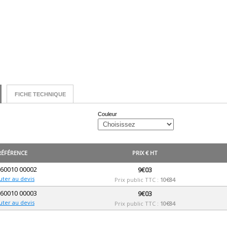
FICHE TECHNIQUE
Couleur
RÉFÉRENCE
PRIX € HT
 60010 00002
9€03
uter au devis
Prix public TTC :
10€84
 60010 00003
9€03
uter au devis
Prix public TTC :
10€84