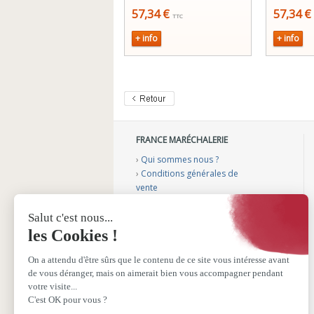
57,34 €
57,34 €
TTC
+ info
+ info
FRANCE MARÉCHALERIE
›
Qui sommes nous ?
›
Conditions générales de
vente
›
Mentions légales
›
Gérer mes cookies
›
Nos vidéos conseils
›
Notre catalogue
›
Sélection aménagement
véhicule
›
Sélection podologie bovine
›
Sélection fers plastiques