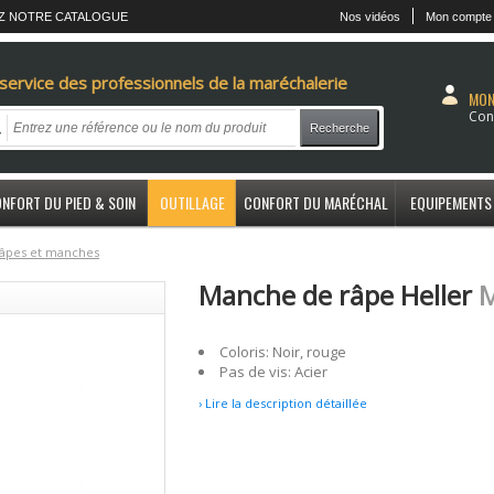
Z NOTRE CATALOGUE
Nos vidéos
Mon compte
service des professionnels de la maréchalerie
MON
Con
Recherche
NFORT DU PIED & SOIN
OUTILLAGE
CONFORT DU MARÉCHAL
EQUIPEMENTS
âpes et manches
Manche de râpe Heller
M
Coloris: Noir, rouge
Pas de vis: Acier
› Lire la description détaillée