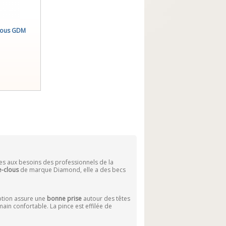
clous GDM
ées aux besoins des professionnels de la
e-clous
de marque Diamond, elle a des becs
ption assure une
bonne prise
autour des têtes
main confortable. La pince est effilée de