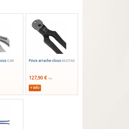
lous
Pince arrache-clous
ICAR
MUSTAD
127,90 €
TTC
+ info