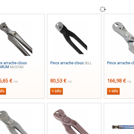
ce arrache-clous
Pince arrache-clous
Pince arrache-c
SELL
EMIUM
MUSTAD
6,65 €
80,53 €
166,98 €
TTC
TTC
TTC
nfo
+ info
+ info