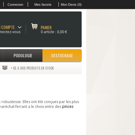
Connexion
Mes favoris
Mon Devis (0)
 COMPTE
PANIER
nectez-vous
0 article :
0,00 €
PODOLOGIE
DESTOCKAGE
+ DE 6 000 PRODUITS EN STOCK
robustesse. Elles ont été conçues par les plus
aréchal-ferrant a le choix entre des
pinces