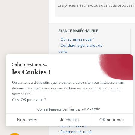
Les pinces arrache-clous que vous propose F
FRANCE MARÉCHALERIE
›
Qui sommes nous ?
›
Conditions générales de
vente
›
Mentions légales
›
Gérer mes cookies
›
Nos vidéos conseils
›
Notre catalogue
›
Sélection aménagement
véhicule
›
Sélection podologie bovine
›
Sélection fers plastiques
SERVICE CLIENTS
›
Nous contacter
›
Paiement sécurisé