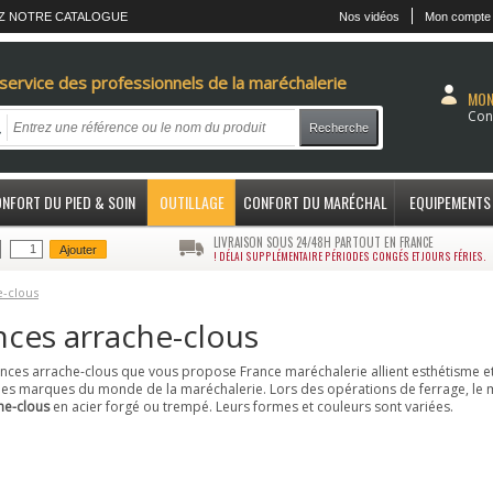
Z NOTRE CATALOGUE
Nos vidéos
Mon compte
service des professionnels de la maréchalerie
MON
Con
Recherche
NFORT DU PIED & SOIN
OUTILLAGE
CONFORT DU MARÉCHAL
EQUIPEMENTS
LIVRAISON SOUS 24/48H PARTOUT EN FRANCE
Ajouter
! DÉLAI SUPPLÉMENTAIRE PÉRIODES CONGÉS ET JOURS FÉRIES.
e-clous
nces arrache-clous
inces arrache-clous que vous propose France maréchalerie allient esthétisme et 
es marques du monde de la maréchalerie. Lors des opérations de ferrage, le m
he-clous
en acier forgé ou trempé. Leurs formes et couleurs sont variées.