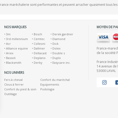
rance maréchalerie sont performantes et peuvent arracher quasiment tous les 
NOS MARQUES
MOYEN DE PA
•
3m
•
Bosch
•
Derek gardner
•
3rd millennium
•
Cemtec
•
Diamond
•
Acr
•
Colleoni
•
Dick
France-marecha
•
Alliance equine
•
Dallmer
•
Dolex
de la société 
•
Ariex
•
Deltacast
•
Double s
•
Bassoli
•
Deplano
•
Duplo
France Indust
•
Blacksmith
•
Derby
•
Easycare inc.
14 avenue de l
53000 LAVAL
NOS UNIVERS
Fers à cheval
Confort du maréchal
Clous à ferrer
Equipements
Confort du pied & soin
Podologie
Outillage