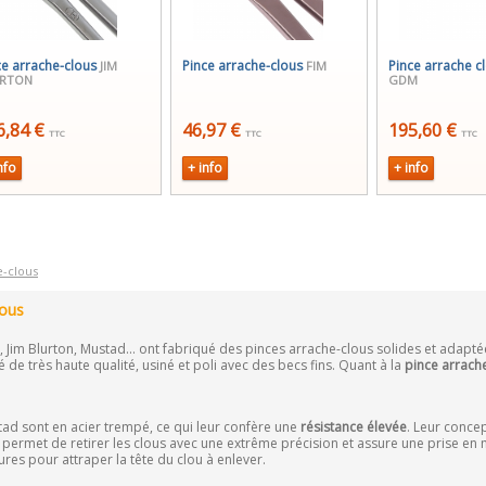
ce arrache-clous
Pince arrache-clous
Pince arrache 
JIM
FIM
URTON
GDM
6,84 €
46,97 €
195,60 €
TTC
TTC
TTC
nfo
+ info
+ info
e-clous
lous
, Jim Blurton, Mustad... ont fabriqué des pinces arrache-clous solides et adapt
 de très haute qualité, usiné et poli avec des becs fins. Quant à la
pince arrach
ad sont en acier trempé, ce qui leur confère une
résistance élevée
. Leur conce
l permet de retirer les clous avec une extrême précision et assure une prise en 
ures pour attraper la tête du clou à enlever.