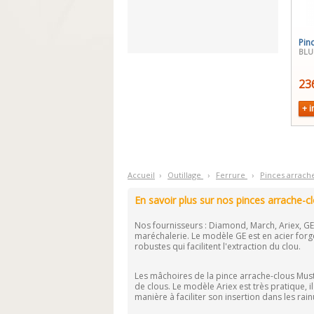
Pin
BL
23
+ i
Accueil
›
O
utillage
›
F
errure
›
P
inces arrach
En savoir plus sur nos pinces arrache-c
Nos fournisseurs : Diamond, March, Ariex, GE
maréchalerie. Le modèle GE est en acier forgé
robustes qui facilitent l'extraction du clou.
Les mâchoires de la pince arrache-clous Must
de clous. Le modèle Ariex est très pratique, i
manière à faciliter son insertion dans les rain