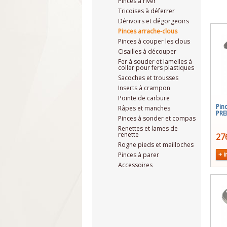
Pinces à river
Tricoises à déferrer
Dérivoirs et dégorgeoirs
Pinces arrache-clous
Pinces à couper les clous
Cisailles à découper
Fer à souder et lamelles à
coller pour fers plastiques
Sacoches et trousses
Inserts à crampon
Pointe de carbure
Pin
Râpes et manches
PR
Pinces à sonder et compas
Renettes et lames de
renette
27
Rogne pieds et mailloches
+ i
Pinces à parer
Accessoires