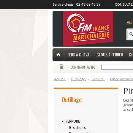
02 43 69 45 37
Service clients :
CONSULTE
Au 
FERS À CHEVAL
CLOUS À FERRER
CO
COMMANDE RAPIDE
Accueil
›
O
utillage
›
F
errure
›
P
inces arrach
Pi
Outillage
Les p
grand
arrac
FERRURE
Brochoirs