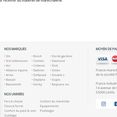
r recevoir du matériel de maréchalerie.
NOS MARQUES
MOYEN DE PA
•
3m
•
Bosch
•
Derek gardner
•
3rd millennium
•
Cemtec
•
Diamond
•
Acr
•
Colleoni
•
Dick
France-marecha
•
Alliance equine
•
Dallmer
•
Dolex
de la société 
•
Ariex
•
Deltacast
•
Double s
•
Bassoli
•
Deplano
•
Duplo
France Indust
•
Blacksmith
•
Derby
•
Easycare inc.
14 avenue de l
53000 LAVAL
NOS UNIVERS
Fers à cheval
Confort du maréchal
Clous à ferrer
Equipements
Confort du pied & soin
Podologie
Outillage