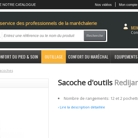
Z NOTRE CATALOGUE
Nos vidéos
Mon compte
service des professionnels de la maréchalerie
MON
Con
Recherche
NFORT DU PIED & SOIN
OUTILLAGE
CONFORT DU MARÉCHAL
EQUIPEMENTS
acoches
Sacoche d'outils
Redija
Nombre de rangements: 12 et 2 pochett
› Lire la description détaillée