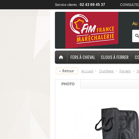
02 43 69 45 37
Service clients :
CONSULTE
Au 
FERS À CHEVAL
CLOUS À FERRER
CO
‹
Retour
Accueil
›
O
utillage
›
P
arage
›
S
PHOTO