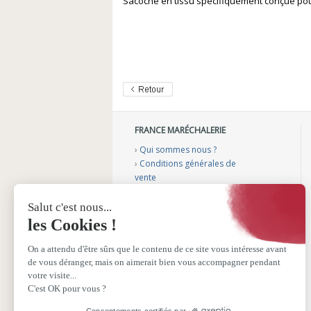
Sacoche en tissu spécifiquement conçue pou
FRANCE MARÉCHALERIE
›
Qui sommes nous ?
›
Conditions générales de
vente
›
Mentions légales
›
Gérer mes cookies
›
Nos vidéos conseils
›
Notre catalogue
›
Sélection aménagement
véhicule
›
Sélection podologie bovine
›
Sélection fers plastiques