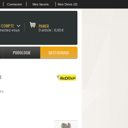
Connexion
Mes favoris
Mon Devis (0)
 COMPTE
PANIER
nectez-vous
0 article :
0,00 €
PODOLOGIE
DESTOCKAGE
n
es