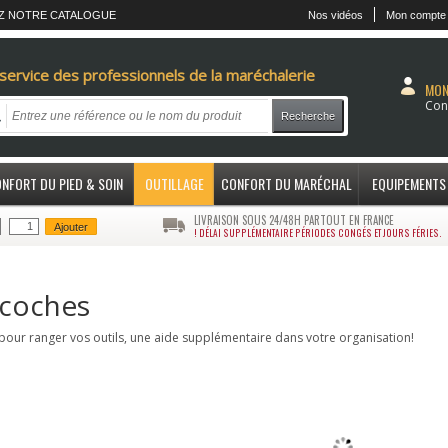
Z NOTRE CATALOGUE
Nos vidéos
Mon compte
service des professionnels de la maréchalerie
MON
Con
Recherche
NFORT DU PIED & SOIN
OUTILLAGE
CONFORT DU MARÉCHAL
EQUIPEMENTS
LIVRAISON SOUS 24/48H PARTOUT EN FRANCE
Ajouter
! DÉLAI SUPPLÉMENTAIRE PÉRIODES CONGÉS ET JOURS FÉRIES.
coches
 pour ranger vos outils, une aide supplémentaire dans votre organisation!