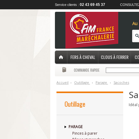
02 43 69 45 37
Service clients :
CONSULTE
Au 
FERS À CHEVAL
CLOUS À FERRER
CO
COMMANDE RAPIDE
Accueil
›
O
utillage
›
P
arage
›
S
acoches
Sa
Outillage
Idéal
PARAGE
Pinces à parer