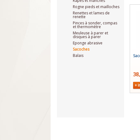
Râpes et manches
Rogne pieds et mailloches
Renettes et lames de
renette
Pinces à sonder, compas
et thermomètre
Meuleuse à parer et
disques à parer
Eponge abrasive
Sacoches
Balais
Sac
38
+ i