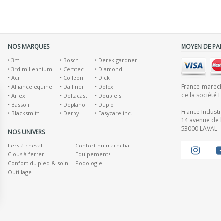
NOS MARQUES
MOYEN DE PA
•
3m
•
Bosch
•
Derek gardner
•
3rd millennium
•
Cemtec
•
Diamond
•
Acr
•
Colleoni
•
Dick
France-marecha
•
Alliance equine
•
Dallmer
•
Dolex
de la société 
•
Ariex
•
Deltacast
•
Double s
•
Bassoli
•
Deplano
•
Duplo
France Indust
•
Blacksmith
•
Derby
•
Easycare inc.
14 avenue de l
53000 LAVAL
NOS UNIVERS
Fers à cheval
Confort du maréchal
Clous à ferrer
Equipements
Confort du pied & soin
Podologie
Outillage