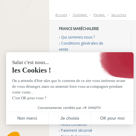
Accueil
›
O
utillage
›
P
arage
›
S
acoches
FRANCE MARÉCHALERIE
›
Qui sommes nous ?
›
Conditions générales de
vente
›
Mentions légales
›
Gérer mes cookies
›
Nos vidéos conseils
›
Notre catalogue
›
Sélection aménagement
véhicule
›
Sélection podologie bovine
›
Sélection fers plastiques
SERVICE CLIENTS
›
Nous contacter
›
Paiement sécurisé