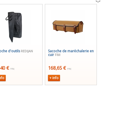
oche d'outils
Sacoche de maréchalerie en
REDIJAN
cuir
FIM
,40 €
168,65 €
TTC
TTC
nfo
+ info