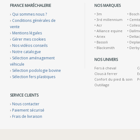
FRANCE MARÉCHALERIE
NOS MARQUES
›
Qui sommes nous ?
•
3m
•
Bosch
•
3rd millennium
•
Cemt
›
Conditions générales de
•
Acr
•
Colleo
vente
•
Alliance equine
•
Dallm
›
Mentions légales
•
Ariex
•
Deltac
›
Gérer mes cookies
•
Bassoli
•
Depla
›
Nos vidéos conseils
•
Blacksmith
•
Derby
›
Notre catalogue
›
Sélection aménagement
NOS UNIVERS
véhicule
Fers à cheval
C
›
Sélection podologie bovine
Clous à ferrer
E
›
Sélection fers plastiques
Confort du pied & soin
P
Outillage
SERVICE CLIENTS
›
Nous contacter
›
Paiement sécurisé
›
Frais de livraison