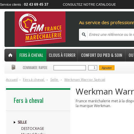
02 43 69 45 37
Service clients :
CONSULTEZ NOTRE CATALOGUE
Au service des professionn
FERS À CHEVAL
CLOUS À FERRER
CONFORT DU PIED & SOIN
OU
COMMANDE RAPIDE
Ajouter
Accueil
›
F
ers à cheval
›
S
elle
›
W
erkman Warrior Spécial
Werkman Warri
Fers à cheval
France maréchalerie met à la disp
la marque Werkman.
SELLE
DESTOCKAGE