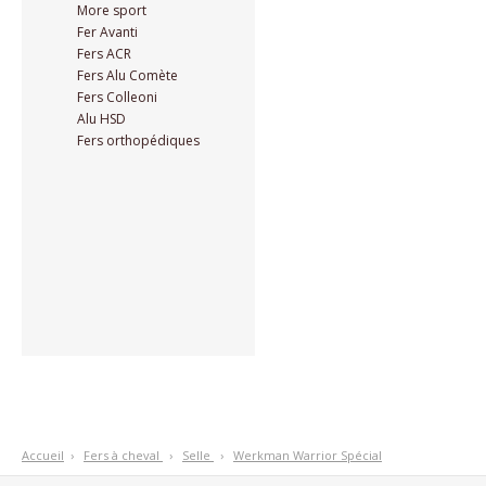
More sport
Fer Avanti
Fers ACR
Fers Alu Comète
Fers Colleoni
Alu HSD
Fers orthopédiques
Accueil
›
F
ers à cheval
›
S
elle
›
W
erkman Warrior Spécial