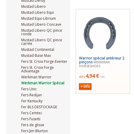
Mustad Derby
Mustad Libero
Mustad Libero Equi
Mustad Equi-Librium
Mustad Libero Concave
Mustad Libero QC pince
ronde
Mustad Libero QC pince
carrée
Mustad Continental
Mustad Base Max
Warrior spécial antérieur 2
Fers St. Croix Forge Eventer
pinçons
WERKMAN
HORSESHOES
Fers St. Croix Forge
Advantage
4,94 €
dès
Werkman Warrior
TTC
Werkman Warrior Spécial
+ info
Fers Unic
Fers Redijan
Fer Kentucky
Fer BLS DESTOCKAGE
Fers Cemtec
Fers Fusetti
Fers de glisse
Fers Jim Blurton