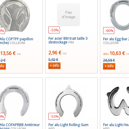
-50%
0%
-60%
Fer acier BM trait taille 3
 Alu COPTPF papillon
Fer alu Egg Bar
destockage
FIM
anche)
COLLEONI
COLLEONI
2,96 €
13,56 €
10,63 €
dès
TTC
TTC
TT
5,92 €
12 €
26,58 €
+ info
nfo
+ info
0%
-53%
 Alu COFAPRBB Antérieur
Fer alu Light Rolling Gum
Fer alu Light He
inçons
COLLEONI
HSD
HSD