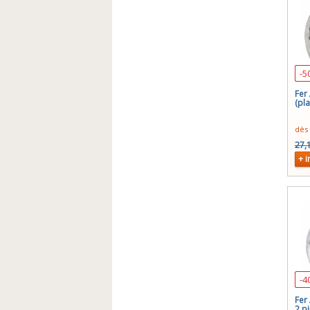
-5
Fer
(pl
dès
27,
+ i
-4
Fer
2 p