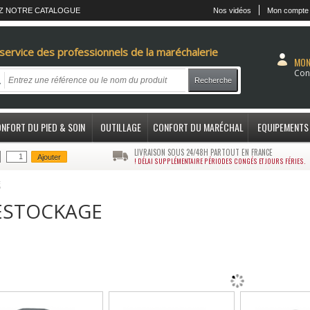
Z NOTRE CATALOGUE
Nos vidéos
Mon compte
service des professionnels de la maréchalerie
MON
Con
Recherche
NFORT DU PIED & SOIN
OUTILLAGE
CONFORT DU MARÉCHAL
EQUIPEMENTS
LIVRAISON SOUS 24/48H PARTOUT EN FRANCE
Ajouter
! DÉLAI SUPPLÉMENTAIRE PÉRIODES CONGÉS ET JOURS FÉRIES.
E
ESTOCKAGE