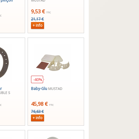
 pinçon
MUSTAD
9,53 €
TTC
C
21,17 €
+ info
-40%
ar
Baby-Glu
MUSTAD
BLE S
45,98 €
C
TTC
76,63 €
+ info