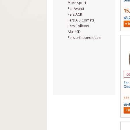
pin
More sport
Fer Avanti
15
Fers ACR
43,
Fers Alu Comète
+ i
Fers Colleoni
Alu HSD
Fers orthopédiques
-5
Fer
Des
dès
25,
+ i