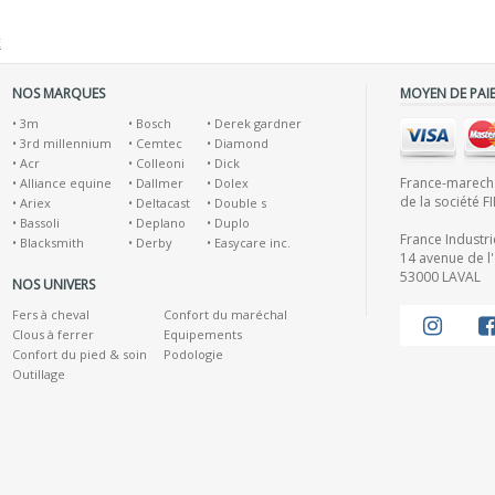
E
NOS MARQUES
MOYEN DE PAI
•
3m
•
Bosch
•
Derek gardner
•
3rd millennium
•
Cemtec
•
Diamond
•
Acr
•
Colleoni
•
Dick
France-marecha
•
Alliance equine
•
Dallmer
•
Dolex
de la société F
•
Ariex
•
Deltacast
•
Double s
•
Bassoli
•
Deplano
•
Duplo
France Industr
•
Blacksmith
•
Derby
•
Easycare inc.
14 avenue de l'
53000 LAVAL
NOS UNIVERS
Fers à cheval
Confort du maréchal
Clous à ferrer
Equipements
Confort du pied & soin
Podologie
Outillage