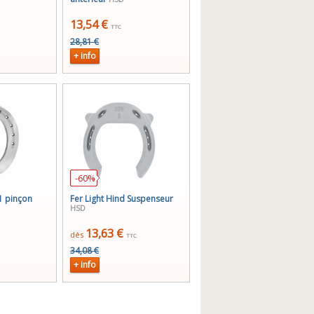
13,54 €
TTC
28,81 €
+ info
-60%
 1 pinçon
Fer Light Hind Suspenseur
HSD
13,63 €
dès
TTC
34,08 €
+ info