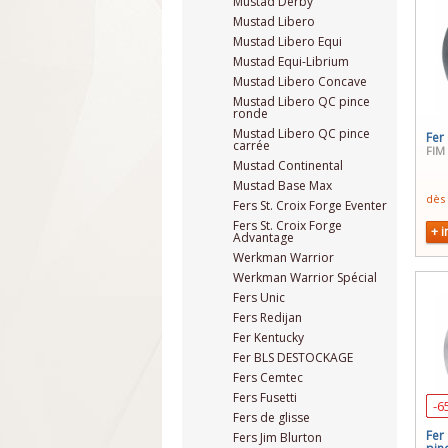
Mustad Derby
Mustad Libero
Mustad Libero Equi
Mustad Equi-Librium
Mustad Libero Concave
Mustad Libero QC pince
ronde
Mustad Libero QC pince
Fer
carrée
FIM
Mustad Continental
Mustad Base Max
dès
Fers St. Croix Forge Eventer
Fers St. Croix Forge
+ i
Advantage
Werkman Warrior
Werkman Warrior Spécial
Fers Unic
Fers Redijan
Fer Kentucky
Fer BLS DESTOCKAGE
Fers Cemtec
Fers Fusetti
-6
Fers de glisse
Fer
Fers Jim Blurton