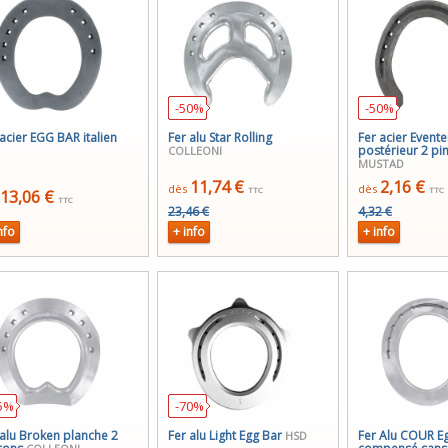
-50%
-50%
 acier EGG BAR italien
Fer alu Star Rolling
Fer acier Evente
postérieur 2 pi
COLLEONI
MUSTAD
11,74 €
2,16 €
dès
dès
TTC
TTC
13,06 €
TTC
23,46 €
4,32 €
nfo
+ info
+ info
5%
-70%
 alu Broken planche 2
Fer alu Light Egg Bar
Fer Alu COUR E
HSD