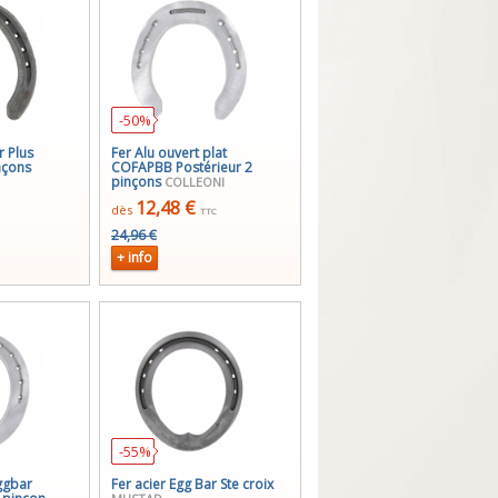
-50%
r Plus
Fer Alu ouvert plat
nçons
COFAPBB Postérieur 2
pinçons
COLLEONI
12,48 €
dès
TTC
24,96 €
+ info
-55%
ggbar
Fer acier Egg Bar Ste croix