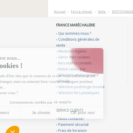
Accueil
›
F
ers à cheval
›
S
elle
›
D
ESTOCKAG
FRANCE MARÉCHALERIE
›
Qui sommes nous ?
›
Conditions générales de
vente
›
Mentions légales
›
Gérer mes cookies
›
Nos vidéos conseils
›
Notre catalogue
›
Sélection aménagement
véhicule
›
Sélection podologie bovine
›
Sélection fers plastiques
SERVICE CLIENTS
›
Nous contacter
›
Paiement sécurisé
›
Frais de livraison