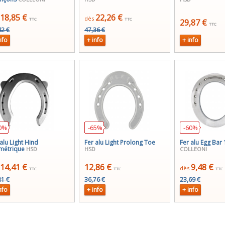
18,85 €
22,26 €
dès
TTC
TTC
29,87 €
TTC
42 €
47,36 €
nfo
+ info
+ info
0%
-65%
-60%
alu Light Hind
Fer alu Light Prolong Toe
Fer alu Egg Bar
métrique
HSD
HSD
COLLEONI
14,41 €
12,86 €
9,48 €
dès
TTC
TTC
TTC
81 €
36,76 €
23,69 €
nfo
+ info
+ info