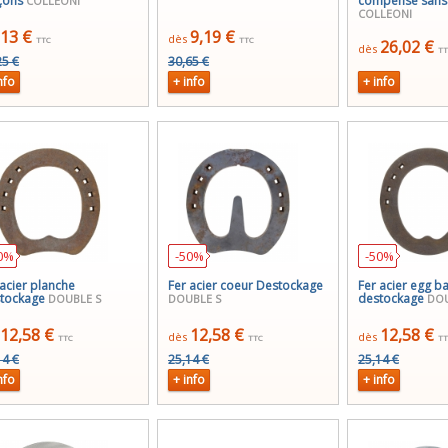
çons
compensé sans
COLLEONI
COLLEONI
,13 €
9,19 €
dès
TTC
TTC
26,02 €
dès
TT
25 €
30,65 €
nfo
+ info
+ info
0%
-50%
-50%
 acier planche
Fer acier coeur Destockage
Fer acier egg b
tockage
destockage
DOUBLE S
DOUBLE S
DOU
12,58 €
12,58 €
12,58 €
dès
dès
TTC
TTC
TT
14 €
25,14 €
25,14 €
nfo
+ info
+ info