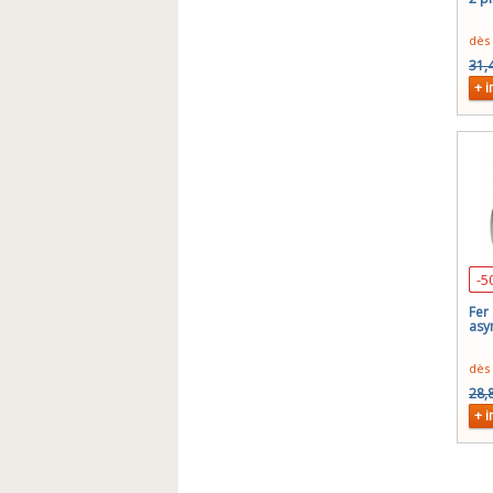
dès
31,
+ i
-5
Fer 
asy
dès
28,
+ i