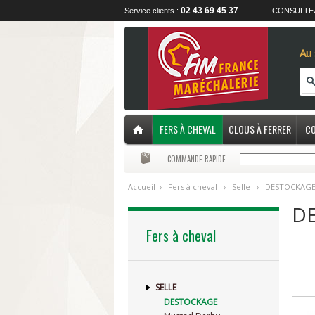
02 43 69 45 37
Service clients :
CONSULTE
Au 
FERS À CHEVAL
CLOUS À FERRER
CO
COMMANDE RAPIDE
Accueil
›
F
ers à cheval
›
S
elle
›
D
ESTOCKAG
D
Fers à cheval
SELLE
DESTOCKAGE