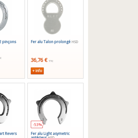
 2 pinçons
Fer alu Talon prolongé
HSD
C
36,76 €
TTC
+ info
-53%
art Revers
Fer alu Light asymetric
antérieur
HSD