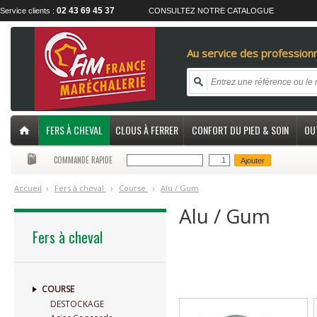
02 43 69 45 37
Service clients :
CONSULTEZ NOTRE CATALOGUE
Au service des professionn
FERS À CHEVAL
CLOUS À FERRER
CONFORT DU PIED & SOIN
OU
COMMANDE RAPIDE
Ajouter
Accueil
›
F
ers à cheval
›
C
ourse
›
A
lu / Gum
Alu / Gum
Fers à cheval
COURSE
DESTOCKAGE