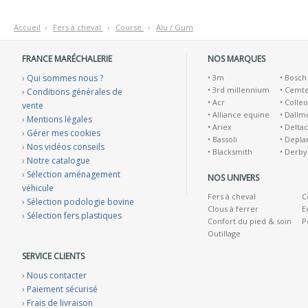
Accueil
›
F
ers à cheval
›
C
ourse
›
A
lu / Gum
FRANCE MARÉCHALERIE
NOS MARQUES
›
Qui sommes nous ?
•
3m
•
Bosch
•
3rd millennium
•
Cemt
›
Conditions générales de
•
Acr
•
Colleo
vente
•
Alliance equine
•
Dallm
›
Mentions légales
•
Ariex
•
Deltac
›
Gérer mes cookies
•
Bassoli
•
Depla
›
Nos vidéos conseils
•
Blacksmith
•
Derby
›
Notre catalogue
›
Sélection aménagement
NOS UNIVERS
véhicule
Fers à cheval
C
›
Sélection podologie bovine
Clous à ferrer
E
›
Sélection fers plastiques
Confort du pied & soin
P
Outillage
SERVICE CLIENTS
›
Nous contacter
›
Paiement sécurisé
›
Frais de livraison