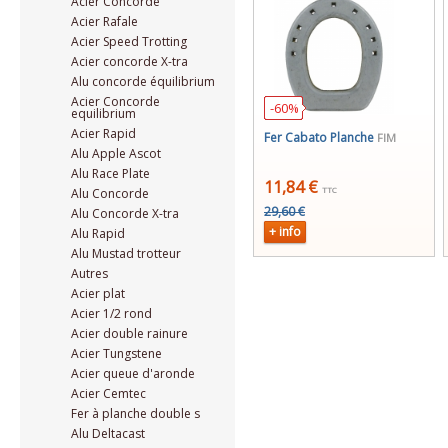
Acier Concorde
Acier Rafale
Acier Speed Trotting
Acier concorde X-tra
Alu concorde équilibrium
Acier Concorde
-60%
equilibrium
Acier Rapid
Fer Cabato Planche
FIM
Alu Apple Ascot
Alu Race Plate
11,84 €
TTC
Alu Concorde
29,60 €
Alu Concorde X-tra
+ info
Alu Rapid
Alu Mustad trotteur
Autres
Acier plat
Acier 1/2 rond
Acier double rainure
Acier Tungstene
Acier queue d'aronde
Acier Cemtec
Fer à planche double s
Alu Deltacast