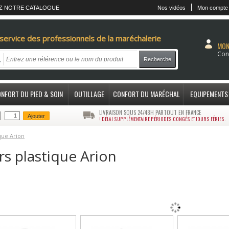
Z NOTRE CATALOGUE
Nos vidéos
Mon compte
service des professionnels de la maréchalerie
MON
Con
Recherche
NFORT DU PIED & SOIN
OUTILLAGE
CONFORT DU MARÉCHAL
EQUIPEMENTS
LIVRAISON SOUS 24/48H PARTOUT EN FRANCE
Ajouter
! DÉLAI SUPPLÉMENTAIRE PÉRIODES CONGÉS ET JOURS FÉRIES.
ique Arion
rs plastique Arion