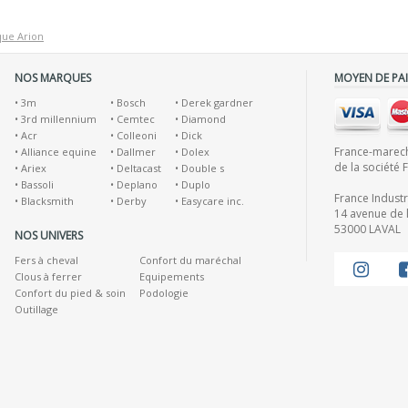
ique Arion
NOS MARQUES
MOYEN DE PA
•
3m
•
Bosch
•
Derek gardner
•
3rd millennium
•
Cemtec
•
Diamond
•
Acr
•
Colleoni
•
Dick
France-marecha
•
Alliance equine
•
Dallmer
•
Dolex
de la société 
•
Ariex
•
Deltacast
•
Double s
•
Bassoli
•
Deplano
•
Duplo
France Indust
•
Blacksmith
•
Derby
•
Easycare inc.
14 avenue de l
53000 LAVAL
NOS UNIVERS
Fers à cheval
Confort du maréchal
Clous à ferrer
Equipements
Confort du pied & soin
Podologie
Outillage