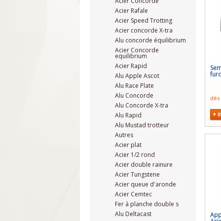
Acier Concorde
Acier Rafale
Acier Speed Trotting
Acier concorde X-tra
Alu concorde équilibrium
Acier Concorde
equilibrium
Acier Rapid
Sem
fur
Alu Apple Ascot
Alu Race Plate
Alu Concorde
dès
Alu Concorde X-tra
+ i
Alu Rapid
Alu Mustad trotteur
Autres
Acier plat
Acier 1/2 rond
Acier double rainure
Acier Tungstene
Acier queue d'aronde
Acier Cemtec
Fer à planche double s
Alu Deltacast
App