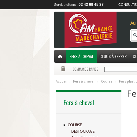
02 43 69 45 37
Service clients :
CONSULTE
Au 
FERS À CHEVAL
CLOUS À FERRER
CO
COMMANDE RAPIDE
Accueil
›
F
ers à cheval
›
C
ourse
›
F
ers plast
Fe
Fers à cheval
COURSE
DESTOCKAGE