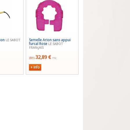
rion
Semelle Arion sans appui
LE SABOT
furcal Rose
LE SABOT
FRANçAIS
32,89 €
dès
TTC
+ info