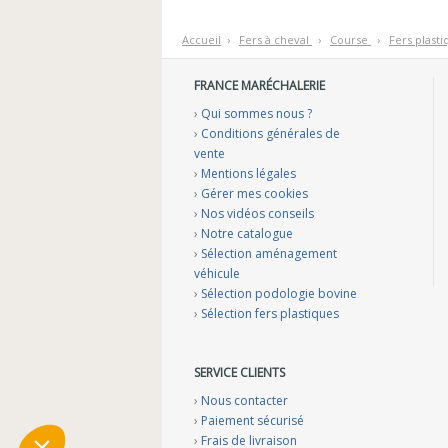
Accueil
›
F
ers à cheval
›
C
ourse
›
F
ers plast
FRANCE MARÉCHALERIE
›
Qui sommes nous ?
›
Conditions générales de
vente
›
Mentions légales
›
Gérer mes cookies
›
Nos vidéos conseils
›
Notre catalogue
›
Sélection aménagement
véhicule
›
Sélection podologie bovine
›
Sélection fers plastiques
SERVICE CLIENTS
›
Nous contacter
›
Paiement sécurisé
›
Frais de livraison