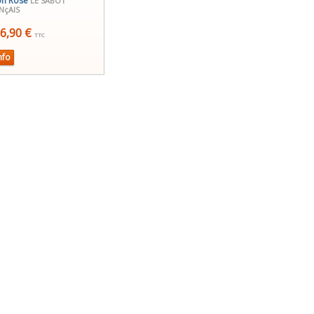
on Rose
LE SABOT
NçAIS
6,90 €
TTC
nfo