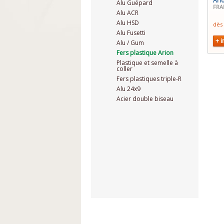
Ari
Alu Guépard
FRA
Alu ACR
Alu HSD
dès
Alu Fusetti
+ i
Alu / Gum
Fers plastique Arion
Plastique et semelle à
coller
Fers plastiques triple-R
Alu 24x9
Acier double biseau