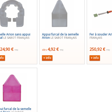
elle Arion sans appui
Appui furcal de la semelle
Fer à souder A
cal
Arion
LE SABOT FRANçAIS
LE SABOT FRANçAIS
FRANçAIS
24,90 €
4,92 €
250,92 €
dès
TTC
TTC
TTC
nfo
+ info
+ info
ui furcal de la semelle