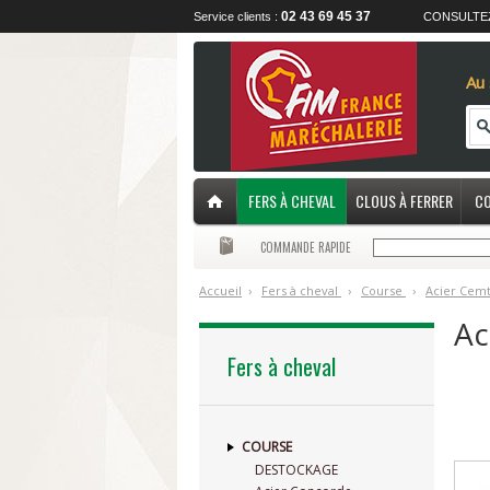
02 43 69 45 37
Service clients :
CONSULTE
Au 
FERS À CHEVAL
CLOUS À FERRER
CO
COMMANDE RAPIDE
Accueil
›
F
ers à cheval
›
C
ourse
›
A
cier Cem
Ac
Fers à cheval
COURSE
DESTOCKAGE