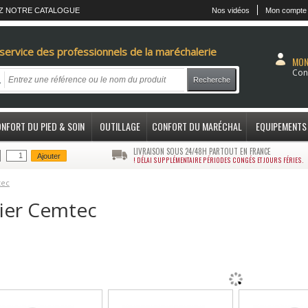
Z NOTRE CATALOGUE
Nos vidéos
Mon compte
service des professionnels de la maréchalerie
MON
Con
Recherche
NFORT DU PIED & SOIN
OUTILLAGE
CONFORT DU MARÉCHAL
EQUIPEMENTS
LIVRAISON SOUS 24/48H PARTOUT EN FRANCE
Ajouter
! DÉLAI SUPPLÉMENTAIRE PÉRIODES CONGÉS ET JOURS FÉRIES.
tec
ier Cemtec