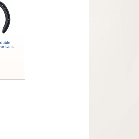
double
eur sans