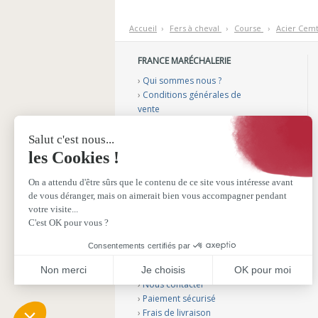
Accueil
›
F
ers à cheval
›
C
ourse
›
A
cier Cem
FRANCE MARÉCHALERIE
›
Qui sommes nous ?
›
Conditions générales de
vente
›
Mentions légales
›
Gérer mes cookies
›
Nos vidéos conseils
›
Notre catalogue
›
Sélection aménagement
véhicule
›
Sélection podologie bovine
›
Sélection fers plastiques
SERVICE CLIENTS
›
Nous contacter
›
Paiement sécurisé
›
Frais de livraison