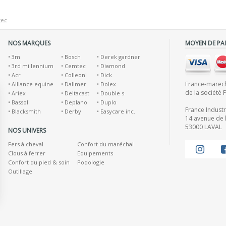
tec
NOS MARQUES
MOYEN DE PA
•
3m
•
Bosch
•
Derek gardner
•
3rd millennium
•
Cemtec
•
Diamond
•
Acr
•
Colleoni
•
Dick
France-marecha
•
Alliance equine
•
Dallmer
•
Dolex
de la société 
•
Ariex
•
Deltacast
•
Double s
•
Bassoli
•
Deplano
•
Duplo
France Indust
•
Blacksmith
•
Derby
•
Easycare inc.
14 avenue de l
53000 LAVAL
NOS UNIVERS
Fers à cheval
Confort du maréchal
Clous à ferrer
Equipements
Confort du pied & soin
Podologie
Outillage