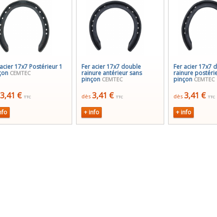
 acier 17x7 Postérieur 1
Fer acier 17x7 double
Fer acier 17x7 
çon
rainure antérieur sans
rainure postéri
CEMTEC
pinçon
pinçon
CEMTEC
CEMTEC
3,41 €
3,41 €
3,41 €
dès
dès
TTC
TTC
TTC
nfo
+ info
+ info