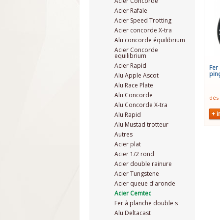
Acier Concorde
Acier Rafale
Acier Speed Trotting
Acier concorde X-tra
Alu concorde équilibrium
Acier Concorde
equilibrium
Acier Rapid
Fer
pin
Alu Apple Ascot
Alu Race Plate
Alu Concorde
dès
Alu Concorde X-tra
+ i
Alu Rapid
Alu Mustad trotteur
Autres
Acier plat
Acier 1/2 rond
Acier double rainure
Acier Tungstene
Acier queue d'aronde
Acier Cemtec
Fer à planche double s
Alu Deltacast